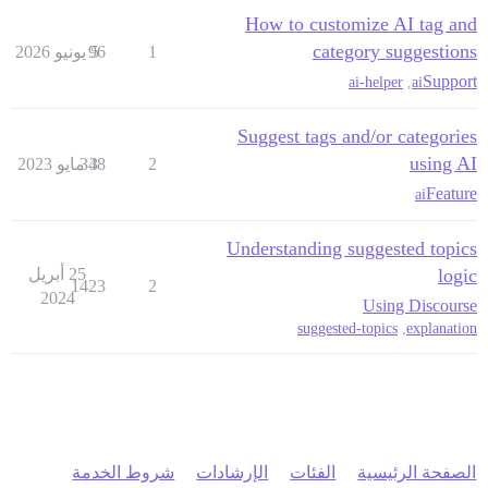
How to customize AI tag and
category suggestions
1
5 يونيو 2026
96
Support
ai-helper
,
ai
Suggest tags and/or categories
using AI
2
3 مايو 2023
348
Feature
ai
Understanding suggested topics
logic
25 أبريل
1423
2
2024
Using Discourse
suggested-topics
,
explanation
الصفحة الرئيسية
الفئات
الإرشادات
شروط الخدمة