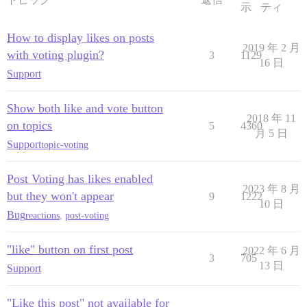
示
ティ
How to display likes on posts
2019 年 2 月
with voting plugin?
3
1129
16 日
Support
Show both like and vote button
2018 年 11
on topics
5
4360
月 5 日
Support
topic-voting
Post Voting has likes enabled
2023 年 8 月
but they won't appear
9
1222
10 日
Bug
reactions
,
post-voting
"like" button on first post
2022 年 6 月
3
705
13 日
Support
"Like this post" not available for