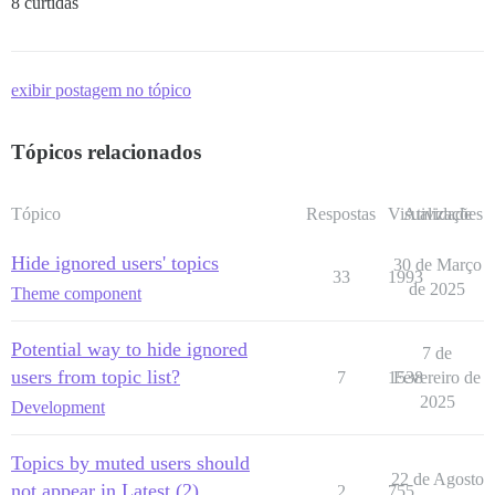
8 curtidas
exibir postagem no tópico
Tópicos relacionados
Tópico
Respostas
Visualizações
Atividade
Hide ignored users' topics
30 de Março
33
1993
de 2025
Theme component
Potential way to hide ignored
7 de
users from topic list?
7
1538
Fevereiro de
2025
Development
Topics by muted users should
22 de Agosto
not appear in Latest (2)
2
755