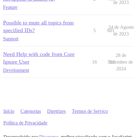
de 2023
Feature
Possible to mute all topics from
24 de Agosto
specified IDs?
5
601
de 2023
Support
Need Help with code from Core
28 de
Ignore User
16
322
Setembro de
2024
Development
Início
Categorias
Diretrizes
Termos de Serviço
Política de Privacidade
Desenvolvido por
Discourse
, melhor visualizado com o JavaScript