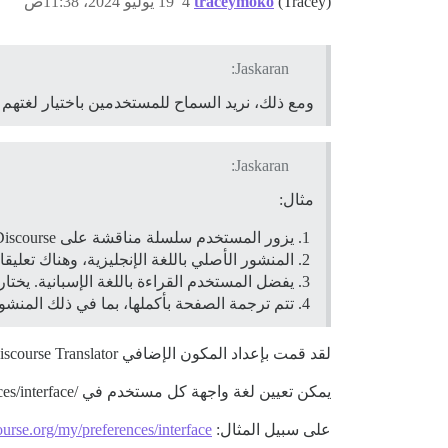
(Tracey)
traceymoko
4
19 يوليو 2024، 11:38ص
Jaskaran:
ومع ذلك، نريد السماح للمستخدمين باختيار لغتهم ال
Jaskaran:
مثال:
يزور المستخدم سلسلة مناقشة على Discourse.
المنشور الأصلي باللغة الإنجليزية، وهناك تعليقا
يفضل المستخدم القراءة باللغة الإسبانية. يختار
تتم ترجمة الصفحة بأكملها، بما في ذلك المنشور 
لقد قمت بإعداد المكون الإضافي Discourse Translator قبل بضع سنوات وأنا متأكد من أنه يترجم كل موضوع/منشور إلى لغة المستخدم المعينة في إعدادات ملفه الشخصي.
يمكن تعيين لغة واجهة كل مستخدم في /my/preferences/interface
على سبيل المثال:
ourse.org/my/preferences/interface