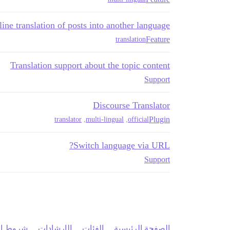
line translation of posts into another language
Feature
translation
Translation support about the topic content
Support
Discourse Translator
Plugin
translator
,
multi-lingual
,
official
Switch language via URL?
Support
الصفحة الرئيسية
الفئات
الإرشادات
شروط ال