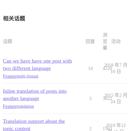
相关话题
浏
话题
回复
览
活动
量
Can we have have one post with
2018 年7 月
two different language
14
4220
10 日
Feature
multi-lingual
Inline translation of posts into
2015 年2 月
another language
3
3822
24 日
Feature
translation
Translation support about the
2019 年12
topic content
2
1563