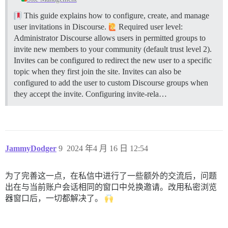
This guide explains how to configure, create, and manage
user invitations in Discourse.
Required user level:
Administrator Discourse allows users in permitted groups to
invite new members to your community (default trust level 2).
Invites can be configured to redirect the new user to a specific
topic when they first join the site. Invites can also be
configured to add the user to custom Discourse groups when
they accept the invite.
Configuring invite-rela…
JammyDodger
9
2024 年4 月 16 日 12:54
为了完善这一点，在私信中进行了一些额外的交流后，问题
出在与当前账户会话相同的窗口中兑换邀请。改用私密浏览
器窗口后，一切都解决了。