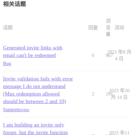
相关话题
浏
话题
回复
览
活动
量
Generated invite links with
2021 年8 月
email can't be redeemed
6
967
4 日
Bug
Invite validation fails with error
message I do not understand
2025 年10
(Max redemption allowed
2
191
月 14 日
should be between 2 and 10)
Support
invites
I am building an invite only
forum, but the invite function
2025 年11