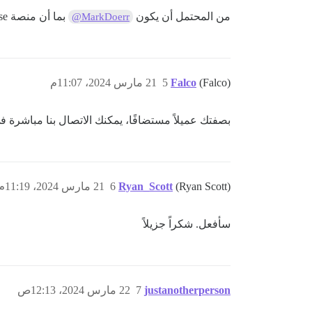
من المحتمل أن يكون
بما أن منصة discourse الجديدة التي قمت بإعدادها مستضافة بواسطة Americas West؟
@MarkDoerr
(Falco)
Falco
5
21 مارس 2024، 11:07م
بصفتك عميلاً مستضافًا، يمكنك الاتصال بنا مباشرة
(Ryan Scott)
Ryan_Scott
6
21 مارس 2024، 11:19م
سأفعل. شكراً جزيلاً
justanotherperson
7
22 مارس 2024، 12:13ص