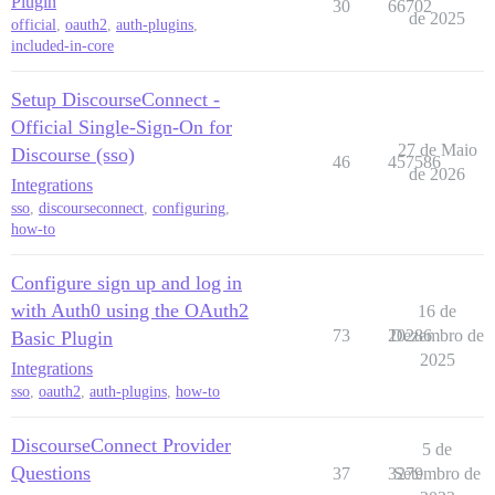
Plugin
30
66702
de 2025
official
,
oauth2
,
auth-plugins
,
included-in-core
Setup DiscourseConnect -
Official Single-Sign-On for
27 de Maio
Discourse (sso)
46
457586
de 2026
Integrations
sso
,
discourseconnect
,
configuring
,
how-to
Configure sign up and log in
with Auth0 using the OAuth2
16 de
73
20286
Dezembro de
Basic Plugin
2025
Integrations
sso
,
oauth2
,
auth-plugins
,
how-to
DiscourseConnect Provider
5 de
Questions
37
3279
Setembro de