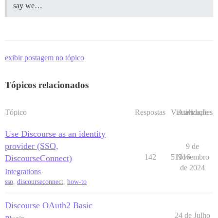
say we…
exibir postagem no tópico
Tópicos relacionados
Tópico
Respostas
Visualizações
Atividade
Use Discourse as an identity
provider (SSO,
9 de
142
51316
Novembro
DiscourseConnect)
de 2024
Integrations
sso
,
discourseconnect
,
how-to
Discourse OAuth2 Basic
24 de Julho