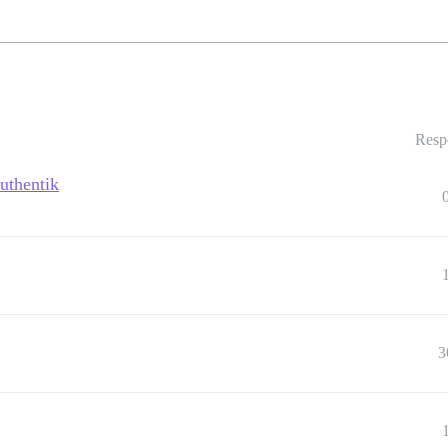
Resp
uthentik
3