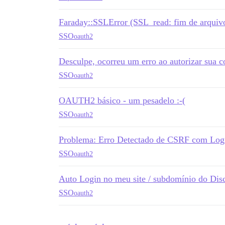
Faraday::SSLError (SSL_read: fim de arquivo
SSO
oauth2
Desculpe, ocorreu um erro ao autorizar sua c
SSO
oauth2
OAUTH2 básico - um pesadelo :-(
SSO
oauth2
Problema: Erro Detectado de CSRF com Logi
SSO
oauth2
Auto Login no meu site / subdomínio do Dis
SSO
oauth2