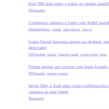
Erro 500 após obter o token no plugin oauth2
SSO
oauth2
Configurar cadastro e login com Auth0 usan
Integrações
sso
,
oauth2
,
auth-plugins
,
how-to
Login Social funciona apenas no desktop, m
detectado)
SSO
mobile
,
oauth2
,
linkedin-oauth
,
google-login
,
login
Fórum apenas por convite com login Google
SSO
oauth2
,
openid-connect
Invite Only e Auth skip criam configuraçõe
cadastro ao usar juntas
Bug
oauth2