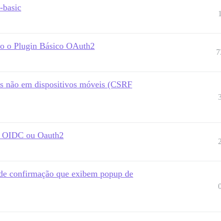
-basic
do o Plugin Básico OAuth2
7
as não em dispositivos móveis (CSRF
, OIDC ou Oauth2
s de confirmação que exibem popup de