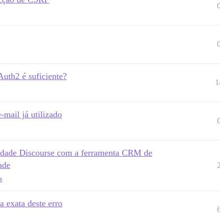
uth2 é suficiente?
1
-mail já utilizado
nidade Discourse com a ferramenta CRM de
ade
s
a exata deste erro