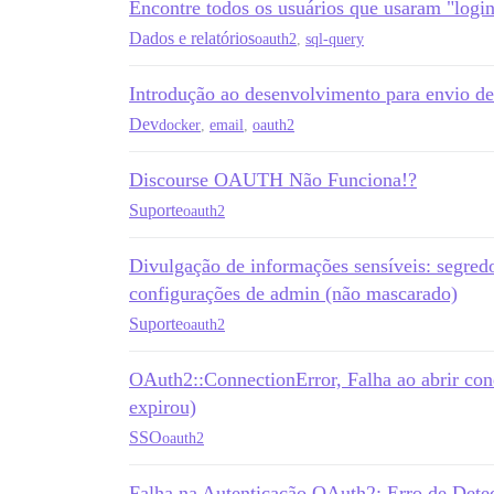
Encontre todos os usuários que usaram "logi
Dados e relatórios
oauth2
,
sql-query
Introdução ao desenvolvimento para envio de
Dev
docker
,
email
,
oauth2
Discourse OAUTH Não Funciona!?
Suporte
oauth2
Divulgação de informações sensíveis: segred
configurações de admin (não mascarado)
Suporte
oauth2
OAuth2::ConnectionError, Falha ao abrir c
expirou)
SSO
oauth2
Falha na Autenticação OAuth2: Erro de Det