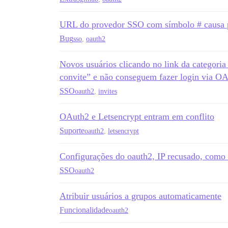
URL do provedor SSO com símbolo # causa 
Bug
sso
,
oauth2
Novos usuários clicando no link da categori
convite” e não conseguem fazer login via O
SSO
oauth2
,
invites
OAuth2 e Letsencrypt entram em conflito
Suporte
oauth2
,
letsencrypt
Configurações do oauth2, IP recusado, como 
SSO
oauth2
Atribuir usuários a grupos automaticamente
Funcionalidade
oauth2