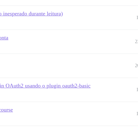
 inesperado durante leitura)
onta
2
2
n OAuth2 usando o plugin oauth2-basic
course