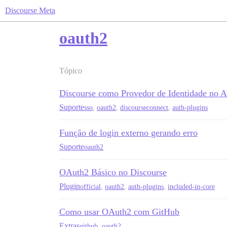
Discourse Meta
oauth2
Tópico
Discourse como Provedor de Identidade no A
Suporte
sso
,
oauth2
,
discourseconnect
,
auth-plugins
Função de login externo gerando erro
Suporte
oauth2
OAuth2 Básico no Discourse
Plugin
official
,
oauth2
,
auth-plugins
,
included-in-core
Como usar OAuth2 com GitHub
Extras
github
,
oauth2