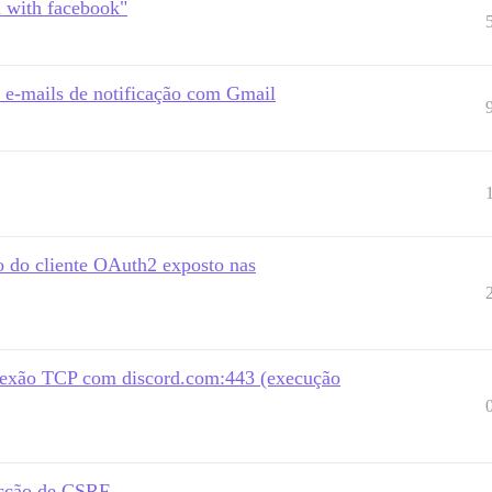
n with facebook"
 e-mails de notificação com Gmail
o do cliente OAuth2 exposto nas
onexão TCP com discord.com:443 (execução
ecção de CSRF