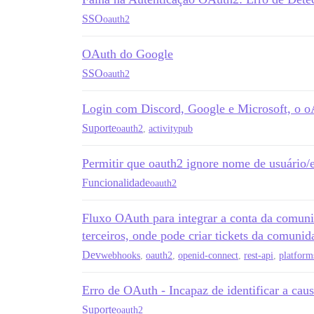
SSO
oauth2
OAuth do Google
SSO
oauth2
Login com Discord, Google e Microsoft, o oA
Suporte
oauth2
,
activitypub
Permitir que oauth2 ignore nome de usuário/e
Funcionalidade
oauth2
Fluxo OAuth para integrar a conta da comu
terceiros, onde pode criar tickets da comunid
Dev
webhooks
,
oauth2
,
openid-connect
,
rest-api
,
platform
Erro de OAuth - Incapaz de identificar a caus
Suporte
oauth2