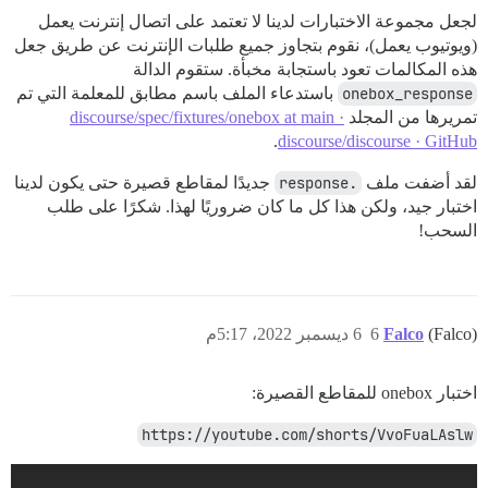
لجعل مجموعة الاختبارات لدينا لا تعتمد على اتصال إنترنت يعمل
(ويوتيوب يعمل)، نقوم بتجاوز جميع طلبات الإنترنت عن طريق جعل
هذه المكالمات تعود باستجابة مخبأة. ستقوم الدالة
onebox_response
باستدعاء الملف باسم مطابق للمعلمة التي تم
تمريرها من المجلد
discourse/spec/fixtures/onebox at main ·
.
discourse/discourse · GitHub
لقد أضفت ملف
.response
جديدًا لمقاطع قصيرة حتى يكون لدينا
اختبار جيد، ولكن هذا كل ما كان ضروريًا لهذا. شكرًا على طلب
السحب!
(Falco)
Falco
6
6 ديسمبر 2022، 5:17م
اختبار onebox للمقاطع القصيرة:
https://youtube.com/shorts/VvoFuaLAslw