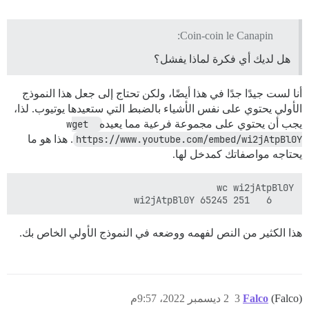
ngine::YoutubeOnebox can parse youtube shorts results

Coin-coin le Canapin:
هل لديك أي فكرة لماذا يفشل؟
أنا لست جيدًا جدًا في هذا أيضًا، ولكن تحتاج إلى جعل هذا النموذج
الأولي يحتوي على نفس الأشياء بالضبط التي ستعيدها يوتيوب. لذا،
يجب أن يحتوي على مجموعة فرعية مما يعيده
wget 
https://www.youtube.com/embed/wi2jAtpBl0Y
. هذا هو ما
يحتاجه مواصفاتك كمدخل لها.
    6   251 65245 wi2jAtpBl0Y

هذا الكثير من النص لفهمه ووضعه في النموذج الأولي الخاص بك.
(Falco)
Falco
3
2 ديسمبر 2022، 9:57م