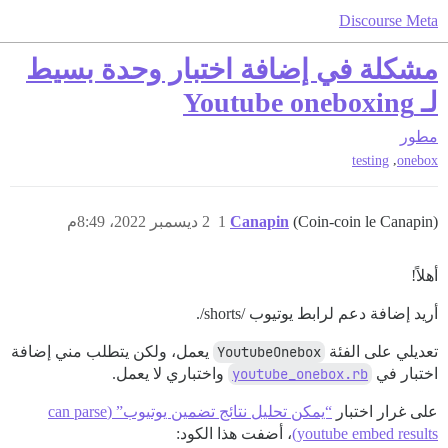
Discourse Meta
مشكلة في إضافة اختبار وحدة بسيط
لـ Youtube oneboxing
مطور
,
testing
onebox
(Coin-coin le Canapin)
Canapin
1
2 ديسمبر 2022، 8:49م
أهلاً!
أريد إضافة دعم لرابط يوتيوب /shorts/.
تعديلي على الفئة
YoutubeOnebox
يعمل، ولكن يتطلب مني إضافة
اختبار في
youtube_onebox.rb
واختباري لا يعمل.
على غرار اختبار
“يمكن تحليل نتائج تضمين يوتيوب” (can parse
youtube embed results)
، أضفت هذا الكود: