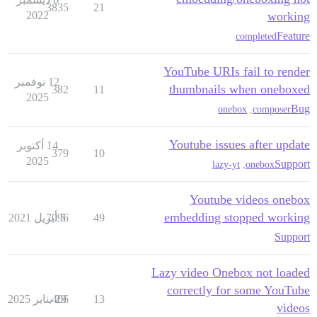
3835
21
2022
working
Feature
completed
YouTube URIs fail to render
12 نوفمبر
thumbnails when oneboxed
382
11
2025
Bug
onebox
,
composer
Youtube issues after update
14 أكتوبر
379
10
2025
Support
lazy-yt
,
onebox
Youtube videos onebox
embedding stopped working
49
5 أبريل 2021
7096
Support
Lazy video Onebox not loaded
correctly for some YouTube
13
29 يناير 2025
406
videos