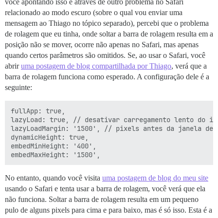
você apontando isso e através de outro problema no Safari
relacionado ao modo escuro (sobre o qual vou enviar uma
mensagem ao Thiago no tópico separado), percebi que o problema
de rolagem que eu tinha, onde soltar a barra de rolagem resulta em a
posição não se mover, ocorre não apenas no Safari, mas apenas
quando certos parâmetros são omitidos. Se, ao usar o Safari, você
abrir
uma postagem de blog compartilhada por Thiago
, verá que a
barra de rolagem funciona como esperado. A configuração dele é a
seguinte:
fullApp: true,

lazyLoad: true, // desativar carregamento lento do ifr
lazyLoadMargin: '1500', // pixels antes da janela de 
dynamicHeight: true,

embedMinHeight: '400',

No entanto, quando você visita
uma postagem de blog do meu site
usando o Safari e tenta usar a barra de rolagem, você verá que ela
não funciona. Soltar a barra de rolagem resulta em um pequeno
pulo de alguns pixels para cima e para baixo, mas é só isso. Esta é a