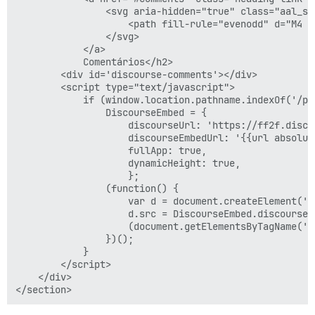
                <svg aria-hidden="true" class="aal_sv
                    <path fill-rule="evenodd" d="M4 9
                </svg>

            </a>

            Comentários</h2>

        <div id='discourse-comments'></div>

        <script type="text/javascript">

            if (window.location.pathname.indexOf('/p/'
                DiscourseEmbed = {

                    discourseUrl: 'https://ff2f.discou
                    discourseEmbedUrl: '{{url absolute
                    fullApp: true,

                    dynamicHeight: true,

                    };

                (function() {

                    var d = document.createElement('s
                    d.src = DiscourseEmbed.discourseU
                    (document.getElementsByTagName('h
                })();

            }

        </script>

    </div>
