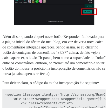
Além disso, quando cliquei nesse botão Responder, fui levado para
a página inicial do fórum do meu blog, em vez de ver a nova caixa
de comentários integrada aparecer. Sendo assim, se eu clicar no
botão de contagem de comentários “37/37” acima, de fato vejo a
caixa aparecer, o botão “Ir para”, bem como a capacidade de “rolar”
entre os comentários, embora, ao “rolar” até um comentário e soltar
o botão do mouse, a posição na incorporação de comentários não se
mova (a caixa apenas se fecha).
Para deixar claro, o código da minha incorporação é o seguinte:
<section itemscope itemtype="http://schema.org/UserCo
    <div class="wrapper post-wrapper{{#is "post"}} no
        <h2 class="comments-title">

            <a href="#comments" class="heading-link">
