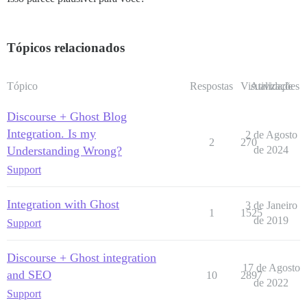
Tópicos relacionados
Tópico
Respostas
Visualizações
Atividade
Discourse + Ghost Blog
Integration. Is my
2 de Agosto
2
270
Understanding Wrong?
de 2024
Support
Integration with Ghost
3 de Janeiro
1
1525
de 2019
Support
Discourse + Ghost integration
17 de Agosto
and SEO
10
2897
de 2022
Support