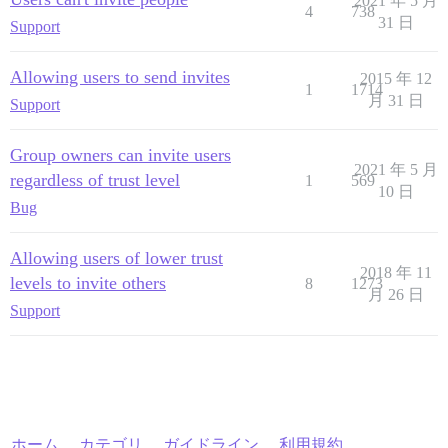
2021 年 5 月
4
738
31 日
Support
Allowing users to send invites
2015 年 12
1
1714
月 31 日
Support
Group owners can invite users
2021 年 5 月
regardless of trust level
1
569
10 日
Bug
Allowing users of lower trust
2018 年 11
levels to invite others
8
1273
月 26 日
Support
ホーム
カテゴリ
ガイドライン
利用規約