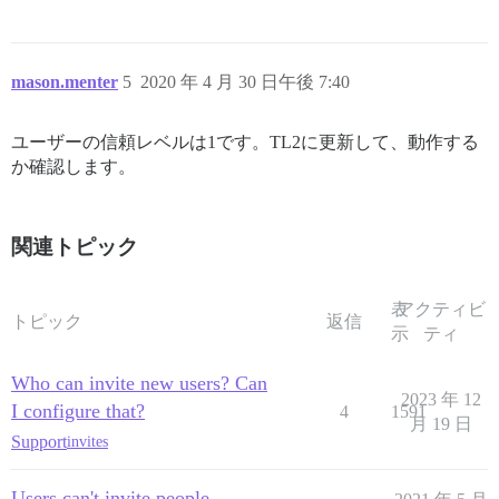
mason.menter
5
2020 年 4 月 30 日午後 7:40
ユーザーの信頼レベルは1です。TL2に更新して、動作する
か確認します。
関連トピック
表
アクティビ
トピック
返信
示
ティ
Who can invite new users? Can
2023 年 12
I configure that?
4
1591
月 19 日
Support
invites
Users can't invite people