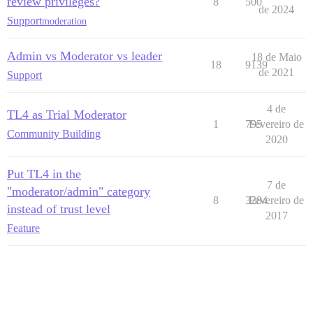
review privileges?
8
500
de 2024
Support
moderation
Admin vs Moderator vs leader
18 de Maio
18
9139
de 2021
Support
4 de
TL4 as Trial Moderator
1
795
Fevereiro de
Community Building
2020
Put TL4 in the
7 de
"moderator/admin" category
8
3284
Fevereiro de
instead of trust level
2017
Feature