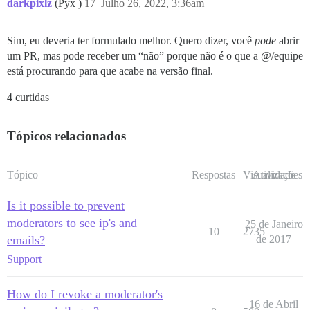
darkpixlz
(Pyx )
17
Julho 26, 2022, 3:36am
Sim, eu deveria ter formulado melhor. Quero dizer, você
pode
abrir
um PR, mas pode receber um “não” porque não é o que a @/equipe
está procurando para que acabe na versão final.
4 curtidas
Tópicos relacionados
Tópico
Respostas
Visualizações
Atividade
Is it possible to prevent
moderators to see ip's and
25 de Janeiro
10
2735
emails?
de 2017
Support
How do I revoke a moderator's
16 de Abril