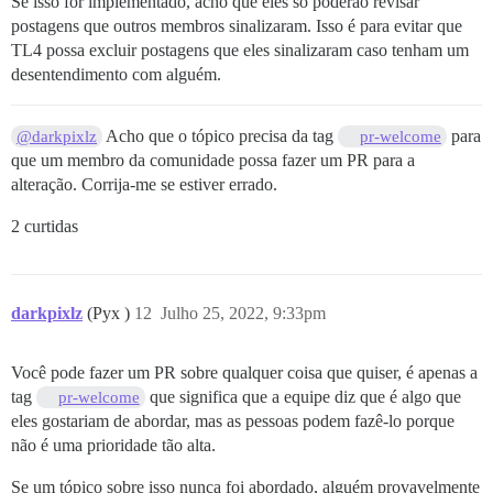
Se isso for implementado, acho que eles só poderão revisar
postagens que outros membros sinalizaram. Isso é para evitar que
TL4 possa excluir postagens que eles sinalizaram caso tenham um
desentendimento com alguém.
Acho que o tópico precisa da tag
para
@darkpixlz
pr-welcome
que um membro da comunidade possa fazer um PR para a
alteração. Corrija-me se estiver errado.
2 curtidas
darkpixlz
(Pyx )
12
Julho 25, 2022, 9:33pm
Você pode fazer um PR sobre qualquer coisa que quiser, é apenas a
tag
que significa que a equipe diz que é algo que
pr-welcome
eles gostariam de abordar, mas as pessoas podem fazê-lo porque
não é uma prioridade tão alta.
Se um tópico sobre isso nunca foi abordado, alguém provavelmente