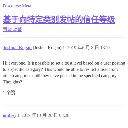
Discourse Meta
基于向特定类别发帖的信任等级
贡献
功能
Joshua_Kogan
(Joshua Kogan)
1
2019 年6 月 8 日 13:17
Hi everyone. Is it possible to set a trust level based on a user posting
to a specific category? This would be able to restrict a user from
other categories until they have posted in the specified category.
Thoughts?
1 个赞
ondrej
3
2019 年10 月 26 日 08:28