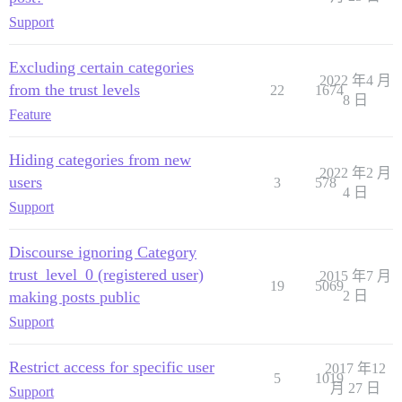
Support
Excluding certain categories
2022 年4 月
from the trust levels
22
1674
8 日
Feature
Hiding categories from new
2022 年2 月
users
3
578
4 日
Support
Discourse ignoring Category
trust_level_0 (registered user)
2015 年7 月
19
5069
making posts public
2 日
Support
Restrict access for specific user
2017 年12
5
1019
月 27 日
Support