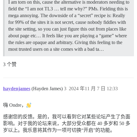
I am torn on this, cause the alternative is moderators needing to
field the “I am not TL3 … tell me why?” PMs. Fielding this is
mega annoying. The downside of a “secret” recipe is: Really
for 99% of the sites it is not secret, cause nobody fiddles with
the site setting, so you can just figure this out from places like
about page etc… It feels like you are playing a “game” where
the rules are opaque and arbitrary. Giving this feeling to the
most trusted users on a site comes with a bad ta…
3 个赞
haydenjames
(Hayden James)
3
2024 年11 月 7 日 12:33
嗨 Ondre，
感谢您的反馈。是的，我可以看到它对某些论坛产生了负面
影响。对于我的论坛来说，大部分受众都在 40 多岁和 50 多
岁以上。我乐意将其作为一项可切换“开启”的功能。