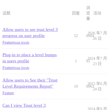
浏
话题
回复
览
活动
量
Allow users to see trust level 3
2026 年7 月
progress on user profile
52
6904
26 日
Feature
trust-levels
Plug-in to place a level bumps
2024 年7 月
in users profile
1
92
23 日
Feature
trust-levels
Allow users to See their "Trust
2015 年6 月
Level Requirements Report"
19
6963
24 日
Feature
Can I view Trust level 3
2024 年9 月