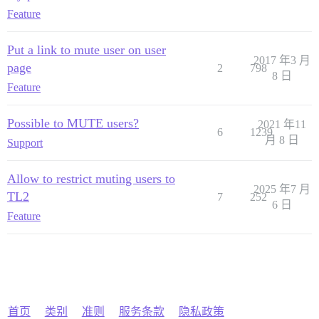
Feature
Put a link to mute user on user
2017 年3 月
page
2
798
8 日
Feature
Possible to MUTE users?
2021 年11
6
1239
月 8 日
Support
Allow to restrict muting users to
2025 年7 月
TL2
7
252
6 日
Feature
首页
类别
准则
服务条款
隐私政策