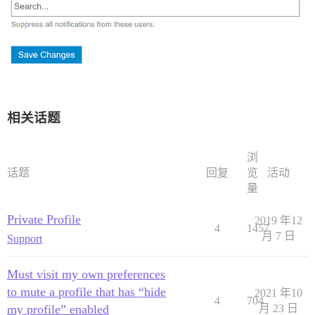
相关话题
浏
话题
回复
览
活动
量
Private Profile
2019 年12
4
1457
月 7 日
Support
Must visit my own preferences
to mute a profile that has “hide
2021 年10
4
704
my profile” enabled
月 23 日