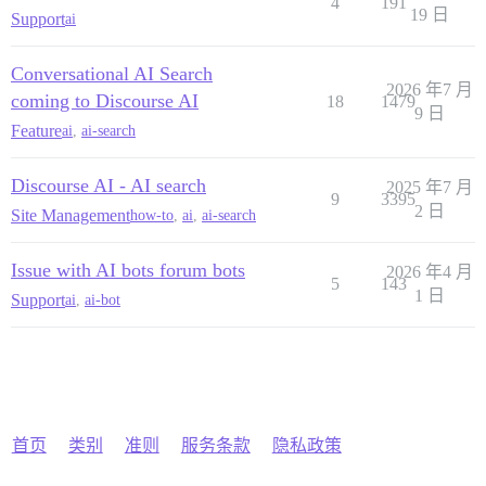
4
191
19 日
Support
ai
Conversational AI Search
2026 年7 月
coming to Discourse AI
18
1479
9 日
Feature
ai
,
ai-search
Discourse AI - AI search
2025 年7 月
9
3395
2 日
Site Management
how-to
,
ai
,
ai-search
Issue with AI bots forum bots
2026 年4 月
5
143
1 日
Support
ai
,
ai-bot
首页
类别
准则
服务条款
隐私政策