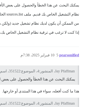
يمكنك البحث عن هذا الخطأ والحصول على بعض الأفك
نظام التشغيل الخاص بك قديم. ملف sources.list الخاص بك قديم. تحتاج إلى ترقية الخادم الخاص بك. أوصي بالانتقال إلى خادم جديد.
من الممكن أن يكون لديك نظام تشغيل جديد (ولكن هذا غير مرجح نظرًا لأن هذا Docker قديم جدًا، حوالي ع
إذا كنت لا ترغب في ترقية نظام التشغيل الخاص بك، فلن تر
pearsonified
5
10 فبراير 2025، 7:38م
Jay Pfaffman، المنشور:4، الموضوع:351522، اسم المستخدم:pfaffman:
يمكنك البحث عن هذا الخطأ والحصول على بعض ال
هذا ما كنت أفعله، سواء في هذا المنتدى أو خارجها.
Jay Pfaffman، المنشور:4، الموضوع:351522، اسم المستخدم:pfaffman: