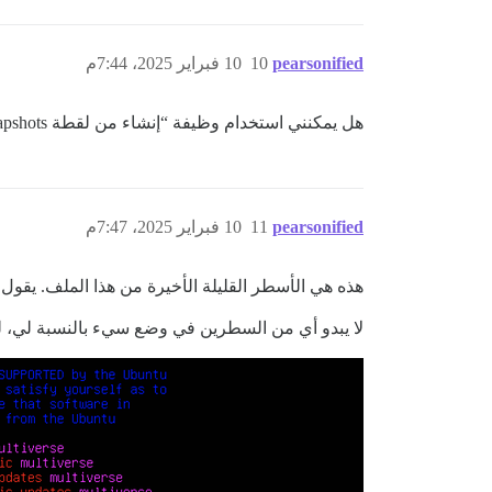
pearsonified
10
10 فبراير 2025، 7:44م
هل يمكنني استخدام وظيفة “إنشاء من لقطة snapshots” الخاصة بـ DO؟ أم أن ذلك سيضع نفس نظام التشغيل الممل على قطرتي الجديدة؟
pearsonified
11
10 فبراير 2025، 7:47م
هذه هي الأسطر القليلة الأخيرة من هذا الملف. يقول الإخراج “تمت قراءة 59 سطرًا”، فهل
لا يبدو أي من السطرين في وضع سيء بالنسبة لي، 