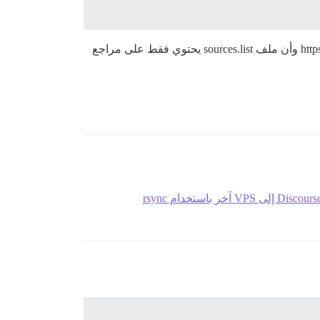
أنا سعيد للقيام بذلك، لكنني أواجه مشكلة مع خطأ الإدخال المشوه 58. هل يمكن أن يكون المشكلة أن خادمي لا يعمل على https وأن ملف sources.list يحتوي فقط على مراجع