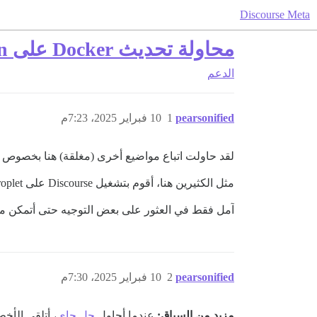
Discourse Meta
محاولة تحديث Docker على DigitalOcean؛ عالق على Docker 19.03.13 😔
الدعم
pearsonified
1
10 فبراير 2025، 7:23م
لقد حاولت اتباع مواضيع أخرى (مغلقة) هنا بخصوص تحديث Docker، ولكن كل نهج جربته يفشل لس
مثل الكثيرين هنا، أقوم بتشغيل Discourse على DigitalOcean Droplet. لكنني غير قادر على التحديث إلى 20.10.0 (أو، بشكل مثالي، 24.0.7).
آمل فقط في العثور على بعض التوجيه حتى أتمكن من تحديث Docker من سطر الأوا
pearsonified
2
10 فبراير 2025، 7:30م
مزيد من السياق:
عندما أحاول
حل جاي
، أتلقى الأخطا