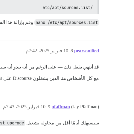
/etc/apt/sources.list
nano /etc/apt/sources.list
وقم بإزالة هذا ال
pearsonified
8
10 فبراير 2025، 7:42م
قد أنتهي بفعل ذلك — على الرغم من أنه يبدو أنه سيشغل
مع كل الأشخاص هنا الذين يشغلون Discourse على Droplets، هل لا توجد طريقة معروفة للتجاوز هذه العقبة؟
(Jay Pfaffman)
pfaffman
9
10 فبراير 2025، 7:43م
سيستهلك أيامًا أقل من محاولة تشغيل
st upgrade