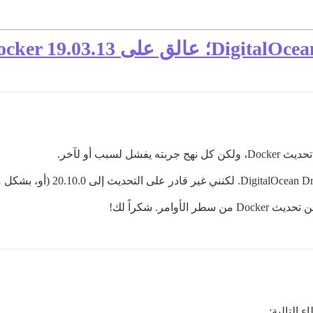
بب أو لآخر.
مر. شكراً لك!
ء التالية: