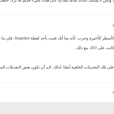
ولكن لا يمكنك التأكد تمامًا مما إذا كان هناك شيء قديم قد تُرك خلفك.
ب. لأنه بما أنك قمت بأخذ لقطة Snapshot، فإن ما ستخسره هو الوقت فقط.
 DO، مع ذلك.