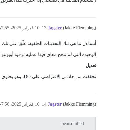
(استخدم القديمة هي نصيحتي إذا اخترت هذا الطريق). 
(Jakke Flemming)
Jagster
13
10 فبراير 2025، 7:55م
أتساءل ما هي تلك التحديثات الخلفية. علّق على تلك الأسطر الأخيرة وجر
الوحيدة التي لم تنجح معاي فيها عملية ترقية أوبونتو كانت على
تعديل
تحققت من خادمي الافتراضي على DO، وهو يحتوي على تلك التحديثات الخلفية أيضًا. لذلك، لابد أن تكون بعض التعديلات المخصصة من DO.
(Jakke Flemming)
Jagster
14
10 فبراير 2025، 7:56م
pearsonified: