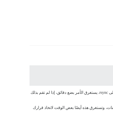
لقد قمت بكليهما. من حيث الوقت، فإن البدء بواحد جديد أسرع، ولكن يجب عليك إضافة مفاتيح SSH للحصول على rsync. يستغرق الأمر بضع دقائق، إذا لم تقم بذلك
تكوينات، وتستغرق هذه أيضًا بعض الوقت لاتخاذ قرارك