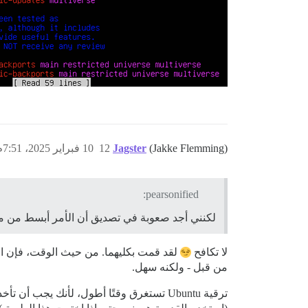
(Jakke Flemming)
Jagster
12
10 فبراير 2025، 7:51م
pearsonified:
لكنني أجد صعوبة في تصديق أن الأمر أبسط من مجرد تحديث Ubuntu على 
لا تكافح
من قبل - ولكنه سهل.
ترقية Ubuntu تستغرق وقتًا أطول، لأنك يج