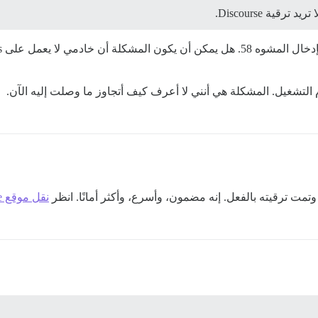
ية Discourse.
 التشغيل. المشكلة هي أنني لا أعرف كيف أتجاوز ما وصلت إليه الآن.
ت ترقيته بالفعل. إنه مضمون، وأسرع، وأكثر أمانًا. انظر
نقل موقع Discourse إلى VPS آخر باستخدام rsync