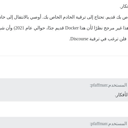
ار.
ام 2021) وأن شيئًا ما قد أفسد هذا الملف بطريقة ما.
غب في ترقية Discourse.
أفكار.