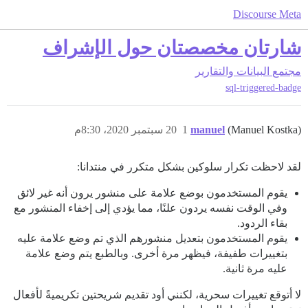
Discourse Meta
شارتان مخصصتان حول الإشراف
مجتمع
البيانات والتقارير
sql-triggered-badge
(Manuel Kostka)
manuel
1
20 سبتمبر 2020، 8:30م
لقد لاحظت تكرار سلوكين بشكل متكرر في منتدانا:
يقوم المستخدمون بوضع علامة على منشور يرون أنه غير لائق
وفي الوقت نفسه يردون علنًا، مما يؤدي إلى إخفاء المنشور مع
بقاء الردود.
يقوم المستخدمون بتعديل منشورهم الذي تم وضع علامة عليه
بتغييرات طفيفة، فيظهر مرة أخرى. وبالطبع يتم وضع علامة
عليه مرة ثانية.
لا أتوقع تغييرات سحرية، لكنني أود تقديم شريحتين تكريميةً لأفعال