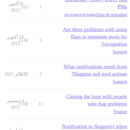
8 أكتوبر
PMs
353
1
2023
Data & reporting
sql-triggered-badge
Are there problems with using
flags to nominate posts for
29 أكتوبر
1136
5
2023
recognition?
Support
What notifications result from
flagging and mod actions?
2
3 يناير 2021
1152
Support
Closing the loop with people
4 ديسمبر
who flag problems
1558
11
2025
Feature
Notification to flagger(s) when