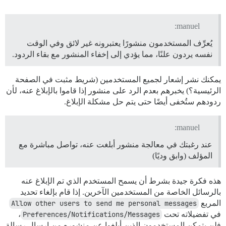
manuel:
يُعرِّف المستخدمون منشورًا يعتبرونه غير لائق وفي الوقت
نفسه يردون علنًا، مما يؤدي إلى إخفاء المنشور مع بقاء الردود.
يمكنك نشر إشعار لجميع المستخدمين (شريط مثبت في الصفحة
الرئيسية؟) يخبرهم بعدم الرد على منشور إذا قاموا بالإبلاغ عنه، لأن
ردودهم ستُخفى أيضًا حتى يتم حل مشكلة الإبلاغ.
manuel:
عند رغبتك في معالجة منشور أبلغت عنه، تواصل مباشرة مع
المؤلف (وابق وديًا)
هذه فكرة جيدة بشرط أن يسمح المستخدم الذي تم الإبلاغ عنه
بالرسائل الخاصة من المستخدمين الآخرين. إذا قام بإلغاء تحديد
المربع
Allow other users to send me personal messages
في تفضيلاته تحت
Preferences/Notifications/Messages
،
فلن يتمكن المستخدمون الذين أبلغوا عن منشوره من إرسال رسالة