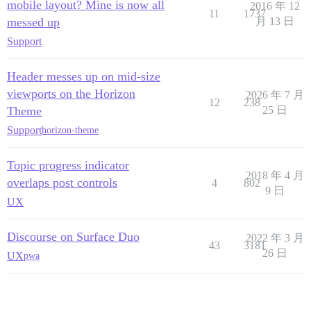
mobile layout? Mine is now all
2016 年 12
11
1737
messed up
月 13 日
Support
Header messes up on mid-size
viewports on the Horizon
2026 年 7 月
12
238
Theme
25 日
Support
horizon-theme
Topic progress indicator
2018 年 4 月
overlaps post controls
4
802
9 日
UX
Discourse on Surface Duo
2022 年 3 月
43
3181
26 日
UX
pwa