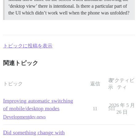
‘desktop view’ there is intentional. Is there a particular part of
the UI which didn’t work well when the phone was unfolded?
トピックに投稿を表示
関連トピック
表
アクティビ
トピック
返信
示
ティ
Improving automatic switching
2026 年 5 月
of mobile/desktop modes
11
511
26 日
Development
dev-news
Did something change with