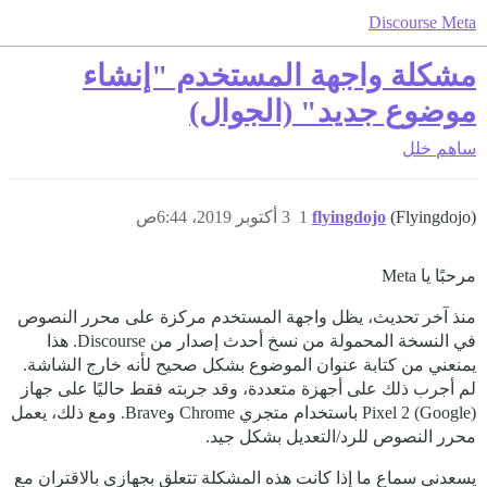
Discourse Meta
مشكلة واجهة المستخدم "إنشاء
موضوع جديد" (الجوال)
ساهم
خلل
(Flyingdojo)
flyingdojo
1
3 أكتوبر 2019، 6:44ص
مرحبًا يا Meta
منذ آخر تحديث، يظل واجهة المستخدم مركزة على محرر النصوص
في النسخة المحمولة من نسخ أحدث إصدار من Discourse. هذا
يمنعني من كتابة عنوان الموضوع بشكل صحيح لأنه خارج الشاشة.
لم أجرب ذلك على أجهزة متعددة، وقد جربته فقط حاليًا على جهاز
Pixel 2 (Google) باستخدام متجري Chrome وBrave. ومع ذلك، يعمل
محرر النصوص للرد/التعديل بشكل جيد.
يسعدني سماع ما إذا كانت هذه المشكلة تتعلق بجهازي بالاقتران مع