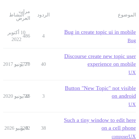
مرات
الموضوع
الردود
النشاط
العرض
Bug in create topic ui in mobile
10 أكتوبر
486
4
2022
Bug
Discourse create new topic user
experience on mobile
40
27 يونيو 2017
7770
UX
Button "New Topic" not visible
on android
3
22 يونيو 2020
746
UX
Such a tiny window to edit here
on a cell phone
38
8 يونيو 2026
2202
UX
composer