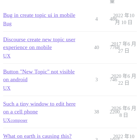
量
Bug in create topic ui in mobile
2022 年10
4
486
月 10 日
Bug
Discourse create new topic user
2017 年6 月
experience on mobile
40
7768
27 日
UX
Button "New Topic" not visible
2020 年6 月
on android
3
746
22 日
UX
Such a tiny window to edit here
2026 年6 月
on a cell phone
38
2200
8 日
UX
composer
What on earth is causing this?
2022 年10
3
1015