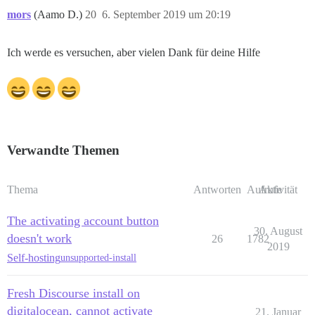
mors
(Aamo D.)
20
6. September 2019 um 20:19
Ich werde es versuchen, aber vielen Dank für deine Hilfe
Verwandte Themen
Thema
Antworten
Aufrufe
Aktivität
The activating account button
30. August
doesn't work
26
1782
2019
Self-hosting
unsupported-install
Fresh Discourse install on
digitalocean, cannot activate
21. Januar