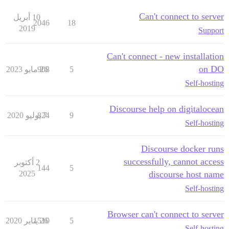
Can't connect to server
10 أبريل
2046
18
2019
Support
Can't connect - new installation
on DO
5
26 مايو 2023
908
Self-hosting
Discourse help on digitalocean
9
7 يوليو 2020
824
Self-hosting
Discourse docker runs
successfully, cannot access
2 أكتوبر
144
5
2025
discourse host name
Self-hosting
Browser can't connect to server
5
26 يناير 2020
1510
Self-hosting