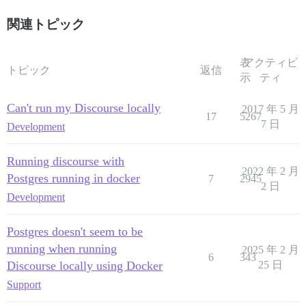
関連トピック
表
アクティビ
トピック
返信
示
ティ
Can't run my Discourse locally
2017 年 5 月
17
5267
7 日
Development
Running discourse with
2022 年 2 月
Postgres running in docker
7
2945
2 日
Development
Postgres doesn't seem to be
running when running
2025 年 2 月
6
343
Discourse locally using Docker
25 日
Support