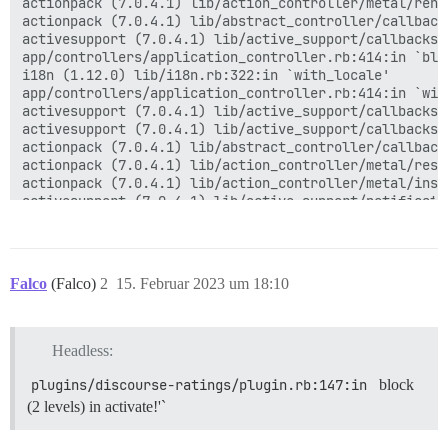
actionpack (7.0.4.1) lib/action_controller/metal/rend
actionpack (7.0.4.1) lib/abstract_controller/callback
activesupport (7.0.4.1) lib/active_support/callbacks.
app/controllers/application_controller.rb:414:in `blo
i18n (1.12.0) lib/i18n.rb:322:in `with_locale'

app/controllers/application_controller.rb:414:in `with
activesupport (7.0.4.1) lib/active_support/callbacks.
activesupport (7.0.4.1) lib/active_support/callbacks.
actionpack (7.0.4.1) lib/abstract_controller/callback
actionpack (7.0.4.1) lib/action_controller/metal/resc
actionpack (7.0.4.1) lib/action_controller/metal/inst
activesupport (7.0.4.1) lib/active_support/notificati
activesupport (7.0.4.1) lib/active_support/notificati
activesupport (7.0.4.1) lib/active_support/notificati
actionpack (7.0.4.1) lib/action_controller/metal/inst
actionpack (7.0.4.1) lib/action_controller/metal/para
Falco
(Falco)
2
15. Februar 2023 um 18:10
activerecord (7.0.4.1) lib/active_record/railties/con
actionpack (7.0.4.1) lib/abstract_controller/base.rb:1
actionview (7.0.4.1) lib/action_view/rendering.rb:39:i
rack-mini-profiler (3.0.0) lib/mini_profiler/profilin
Headless:
actionpack (7.0.4.1) lib/action_controller/metal.rb:18
actionpack (7.0.4.1) lib/action_controller/metal.rb:25
plugins/discourse-ratings/plugin.rb:147:in 
block
actionpack (7.0.4.1) lib/action_dispatch/routing/rout
(2 levels) in activate!'`
actionpack (7.0.4.1) lib/action_dispatch/routing/rout
actionpack (7.0.4.1) lib/action_dispatch/routing/mapp