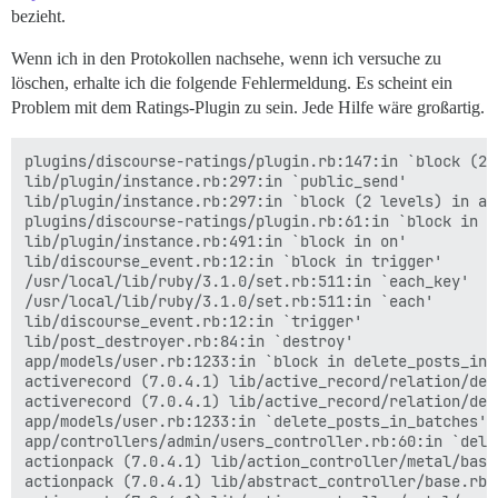
bezieht.
Wenn ich in den Protokollen nachsehe, wenn ich versuche zu
löschen, erhalte ich die folgende Fehlermeldung. Es scheint ein
Problem mit dem Ratings-Plugin zu sein. Jede Hilfe wäre großartig.
plugins/discourse-ratings/plugin.rb:147:in `block (2 
lib/plugin/instance.rb:297:in `public_send'

lib/plugin/instance.rb:297:in `block (2 levels) in add
plugins/discourse-ratings/plugin.rb:61:in `block in ac
lib/plugin/instance.rb:491:in `block in on'

lib/discourse_event.rb:12:in `block in trigger'

/usr/local/lib/ruby/3.1.0/set.rb:511:in `each_key'

/usr/local/lib/ruby/3.1.0/set.rb:511:in `each'

lib/discourse_event.rb:12:in `trigger'

lib/post_destroyer.rb:84:in `destroy'

app/models/user.rb:1233:in `block in delete_posts_in_b
activerecord (7.0.4.1) lib/active_record/relation/del
activerecord (7.0.4.1) lib/active_record/relation/del
app/models/user.rb:1233:in `delete_posts_in_batches'

app/controllers/admin/users_controller.rb:60:in `delet
actionpack (7.0.4.1) lib/action_controller/metal/basi
actionpack (7.0.4.1) lib/abstract_controller/base.rb: