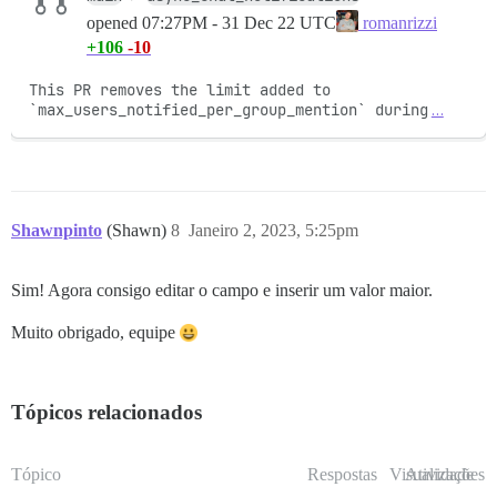
opened
07:27PM - 31 Dec 22 UTC
romanrizzi
+106
-10
This PR removes the limit added to 
`max_users_notified_per_group_mention` during
…
Shawnpinto
(Shawn)
8
Janeiro 2, 2023, 5:25pm
Sim! Agora consigo editar o campo e inserir um valor maior.
Muito obrigado, equipe
Tópicos relacionados
Tópico
Respostas
Visualizações
Atividade