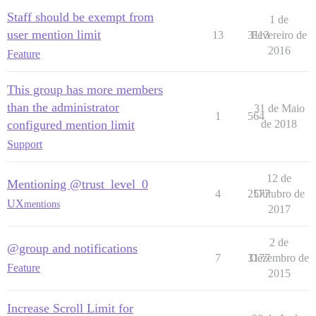
Staff should be exempt from
1 de
user mention limit
13
3113
Fevereiro de
2016
Feature
This group has more members
than the administrator
31 de Maio
1
564
configured mention limit
de 2018
Support
12 de
Mentioning @trust_level_0
4
2577
Outubro de
UX
mentions
2017
2 de
@group and notifications
7
3177
Dezembro de
Feature
2015
Increase Scroll Limit for