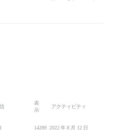
表
信
アクティビティ
示
1
14289
2022 年 8 月 12 日