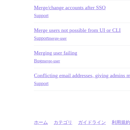
Merge/change accounts after SSO
Support
Merge users not possible from UI or CLI
Support
merge-user
Merging user failing
Bug
merge-user
Conflicting email addresses, giving admins m
Support
ホーム
カテゴリ
ガイドライン
利用規