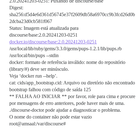
2.0.20241203-0251: Puxando de discourse/base
Digest:
sha256:d5d4e6d361d56745e37f2609db58a6970cc9b3fcd26d0b
2dcba23d0cb581f067
Status: Imagem está atualizada para
discourse/base:2.0.20241203-0251
docker.io/discourse/base:2.0.20241203-0251
/usr/local/lib/ruby/gems/3.3.0/gems/pups-1.2.1/lib/pups.rb
/usr/local/bin/pups --stdin
docker: formato de referência inválido: nome do repositório
(library/#) deve ser minúsculo.
Veja ‘docker run --help’.
cat: cids/app_bootstrap.cid: Arquivo ou diretório não encontrado
bootstrap falhou com código de saída 125
** FALHA AO INICIAR ** por favor, role para cima e procure
por mensagens de erro anteriores, pode haver mais de uma.
./discourse-doctor pode ajudar a diagnosticar o problema.
O nome do container não pode estar vazio
root@amsaal:/var/discourse#