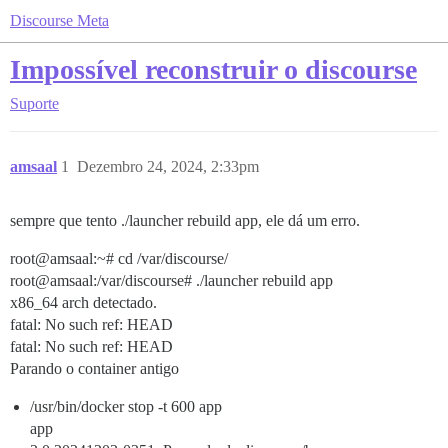
Discourse Meta
Impossível reconstruir o discourse
Suporte
amsaal
1
Dezembro 24, 2024, 2:33pm
sempre que tento ./launcher rebuild app, ele dá um erro.
root@amsaal:~# cd /var/discourse/
root@amsaal:/var/discourse# ./launcher rebuild app
x86_64 arch detectado.
fatal: No such ref: HEAD
fatal: No such ref: HEAD
Parando o container antigo
/usr/bin/docker stop -t 600 app
app