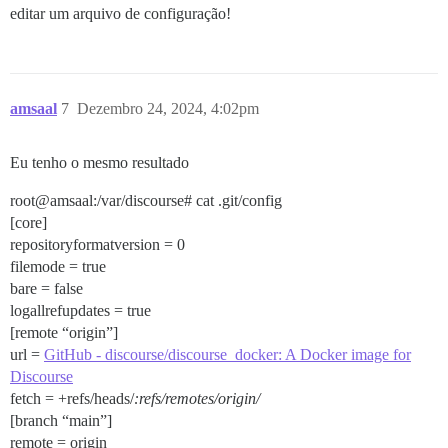
editar um arquivo de configuração!
amsaal
7
Dezembro 24, 2024, 4:02pm
Eu tenho o mesmo resultado
root@amsaal:/var/discourse# cat .git/config
[core]
repositoryformatversion = 0
filemode = true
bare = false
logallrefupdates = true
[remote “origin”]
url =
GitHub - discourse/discourse_docker: A Docker image for
Discourse
fetch = +refs/heads/
:refs/remotes/origin/
[branch “main”]
remote = origin