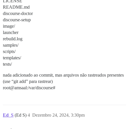
LICENSE
README.md
discourse-doctor
discourse-setup
image/
launcher
rebuild.log
samples/
scripts/
templates/
tests/
nada adicionado ao commit, mas arquivos não rastreados presentes
(use “git add” para rastrear)
root@amsaal:/var/discourse#
Ed_S
(Ed S)
4
Dezembro 24, 2024, 3:30pm