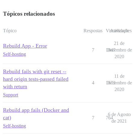
Tópicos relacionados
Tópico
Respostas
Visualizações
Atividade
21 de
Rebuild App - Error
7
1047
Dezembro de
Self-hosting
2020
Rebuild fails with git reset --
11 de
hard origin tests-passed failed
4
1673
Dezembro de
with return
2020
Support
Rebuild app fails (Docker and
6 de Agosto
cat)
7
764
de 2021
Self-hosting