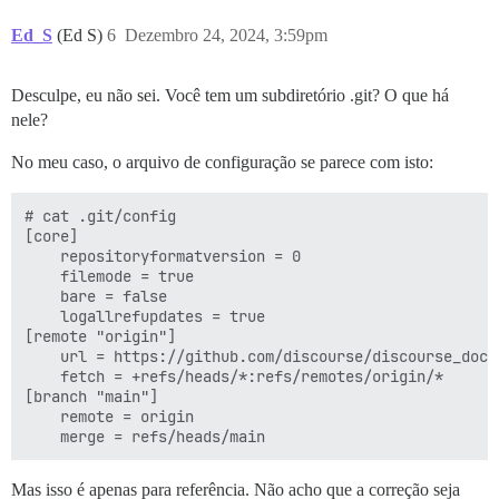
Ed_S
(Ed S)
6
Dezembro 24, 2024, 3:59pm
Desculpe, eu não sei. Você tem um subdiretório .git? O que há
nele?
No meu caso, o arquivo de configuração se parece com isto:
# cat .git/config 

[core]

	repositoryformatversion = 0

	filemode = true

	bare = false

	logallrefupdates = true

[remote "origin"]

	url = https://github.com/discourse/discourse_docker.git

	fetch = +refs/heads/*:refs/remotes/origin/*

[branch "main"]

	remote = origin

Mas isso é apenas para referência. Não acho que a correção seja