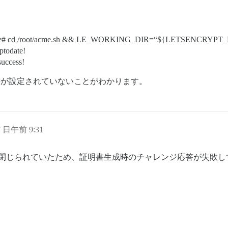
rse# cd /root/acme.sh && LE_WORKING_DIR=“${LETSENCRYPT_DIR}
ptodate!
uccess!
証明書が設定されていないことがわかります。
7 日午前 9:31
80が閉じられていたため、証明書生成時のチャレンジ応答が失敗