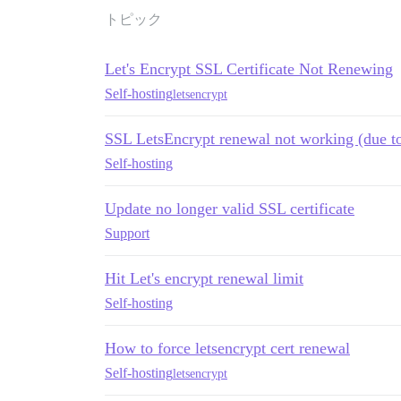
トピック
Let's Encrypt SSL Certificate Not Renewing
Self-hosting
letsencrypt
SSL LetsEncrypt renewal not working (due to 
Self-hosting
Update no longer valid SSL certificate
Support
Hit Let's encrypt renewal limit
Self-hosting
How to force letsencrypt cert renewal
Self-hosting
letsencrypt