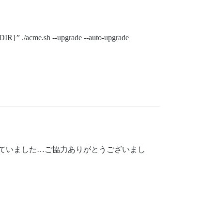
” ./acme.sh --upgrade --auto-upgrade
していました…ご協力ありがとうございまし