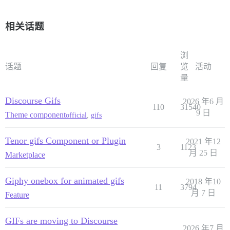
相关话题
浏
话题
回复
览
活动
量
Discourse Gifs
2026 年6 月
110
31540
9 日
Theme component
official
,
gifs
Tenor gifs Component or Plugin
2021 年12
3
1123
月 25 日
Marketplace
Giphy onebox for animated gifs
2018 年10
11
3794
月 7 日
Feature
GIFs are moving to Discourse
2026 年7 月