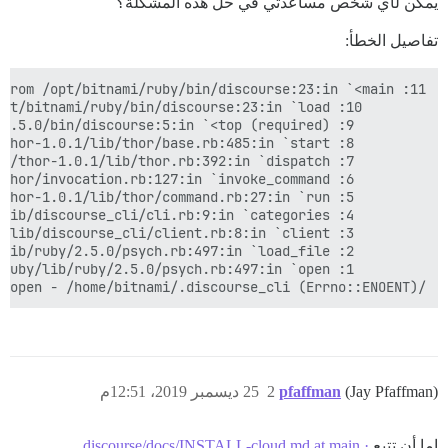
يمكن لأي شخص مساعدتي في حل هذه المشكلة؟
تفاصيل الخطأ:
/opt/bitnami/ruby/lib/ruby/2.5.0/psych.rb:497:in `initialize': No such file or directory @ rb_sysopen - /home/bitnami/.discourse_cli (Errno::ENOENT)

(Jay Pfaffman)
pfaffman
2
25 ديسمبر 2019، 12:51م
إما أن تتبع
discourse/docs/INSTALL-cloud.md at main ·