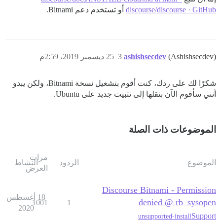
discourse/discourse · GitHub
أو تستخدم دعم Bitnami.
(Ashishsecdev)
ashishsecdev
3
25 ديسمبر 2019، 2:59م
شكرًا لك على ردك، كنت أقوم بتشغيل نسخة Bitnami، ولكن يبدو
أنني سأقوم الآن بنقلها إلى تثبيت جديد على Ubuntu.
الموضوعات ذات الصلة
مرات
الموضوع
الردود
النشاط
العرض
Discourse Bitnami - Permission
18 أغسطس
denied @ rb_sysopen
1001
1
2020
Support
unsupported-install