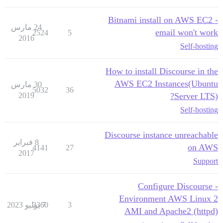
Bitnami install on AWS EC2 -
24 مارس
email won't work
2524
5
2016
Self-hosting
How to install Discourse in the
AWS EC2 Instances(Ubuntu
30 مارس
5032
36
2019
Server LTS)?
Self-hosting
Discourse instance unreachable
8 فبراير
on AWS
4141
27
2017
Support
Configure Discourse -
Environment AWS Linux 2
3
7 يوليو 2023
2360
AMI and Apache2 (httpd)