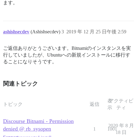
ます。
ashishsecdev
(Ashishsecdev)
3
2019 年 12 月 25 日午後 2:59
ご返信ありがとうございます。Bitnamiのインスタンスを実
行していましたが、Ubuntuへの新規インストールに移行す
ることになりそうです。
関連トピック
表
アクティビ
トピック
返信
示
ティ
Discourse Bitnami - Permission
2020 年 8 月
denied @ rb_sysopen
1
1001
18 日