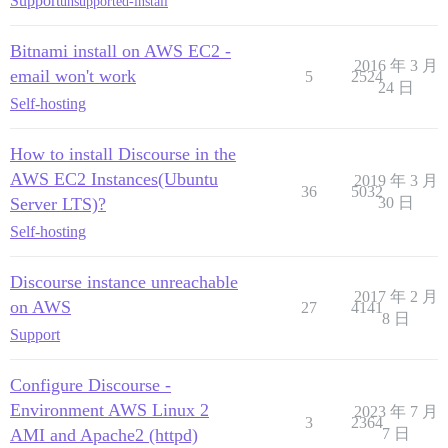
Support
unsupported-install
Bitnami install on AWS EC2 -
2016 年 3 月
email won't work
5
2524
24 日
Self-hosting
How to install Discourse in the
AWS EC2 Instances(Ubuntu
2019 年 3 月
36
5032
Server LTS)?
30 日
Self-hosting
Discourse instance unreachable
2017 年 2 月
on AWS
27
4141
8 日
Support
Configure Discourse -
Environment AWS Linux 2
2023 年 7 月
3
2364
AMI and Apache2 (httpd)
7 日