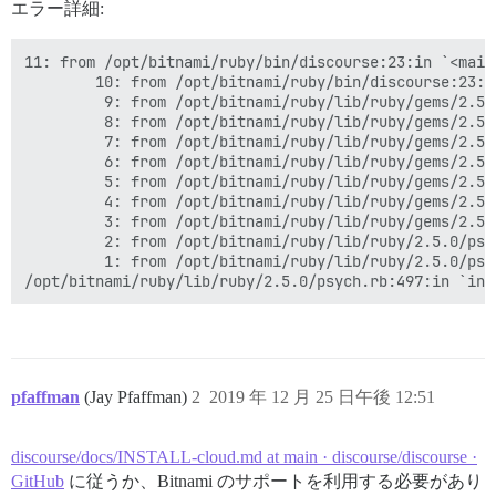
エラー詳細:
11: from /opt/bitnami/ruby/bin/discourse:23:in `<main>
        10: from /opt/bitnami/ruby/bin/discourse:23:in
         9: from /opt/bitnami/ruby/lib/ruby/gems/2.5.
         8: from /opt/bitnami/ruby/lib/ruby/gems/2.5.
         7: from /opt/bitnami/ruby/lib/ruby/gems/2.5.
         6: from /opt/bitnami/ruby/lib/ruby/gems/2.5.
         5: from /opt/bitnami/ruby/lib/ruby/gems/2.5.
         4: from /opt/bitnami/ruby/lib/ruby/gems/2.5.
         3: from /opt/bitnami/ruby/lib/ruby/gems/2.5.
         2: from /opt/bitnami/ruby/lib/ruby/2.5.0/psy
         1: from /opt/bitnami/ruby/lib/ruby/2.5.0/psy
pfaffman
(Jay Pfaffman)
2
2019 年 12 月 25 日午後 12:51
discourse/docs/INSTALL-cloud.md at main · discourse/discourse ·
GitHub
に従うか、Bitnami のサポートを利用する必要があり