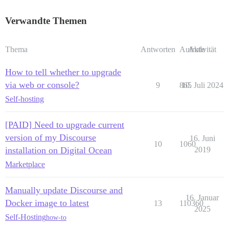
Verwandte Themen
Thema
Antworten
Aufrufe
Aktivität
How to tell whether to upgrade
via web or console?
9
865
10. Juli 2024
Self-hosting
[PAID] Need to upgrade current
version of my Discourse
16. Juni
10
1060
installation on Digital Ocean
2019
Marketplace
Manually update Discourse and
16. Januar
Docker image to latest
13
110360
2025
Self-Hosting
how-to