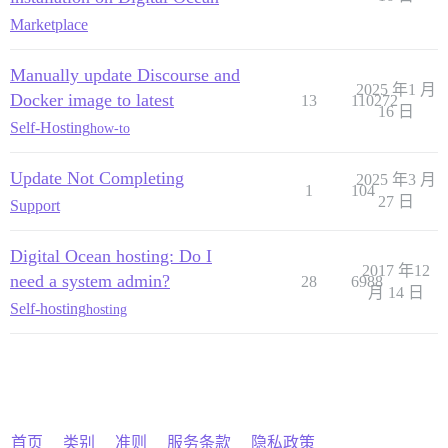
Marketplace
Manually update Discourse and
2025 年1 月
Docker image to latest
13
110272
16 日
Self-Hosting
how-to
Update Not Completing
2025 年3 月
1
104
27 日
Support
Digital Ocean hosting: Do I
2017 年12
need a system admin?
28
6988
月 14 日
Self-hosting
hosting
首页
类别
准则
服务条款
隐私政策