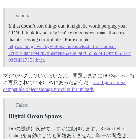
simon:
If that doesn’t sort things out, it might be worth purging your
CDN. I think it’s on
digitaloceanspaces.com
. It seems
that it’s serving corrupt files. For example:
https://storage.wackywriters.com/assets/start-discourse-
7c0f5f4daf3c942b7b6ecfe8e62e2e5a0f6555924859cf055314c
0df3d617353.br.js
.
マジでハグしたいくらいだよ。問題はまさにDO Spaces、特
に言及されているCDNにあったようだ：
Configure an S3
compatible object storage provider for uploads
Falco:
Digital Ocean Spaces
DOの提供は良好で、すぐに動作します。Restrict File
Listingを有効にしても問題ありません。唯一の問題は、