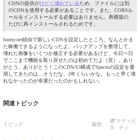
CDNの提供が
ひどく壊れている
ため、ファイルには別
のCDNを使用する必要があることです。また、CORSル
ールをインストールする必要はありません。再構築の
たびに再インストールされるためです。
bunny.net経由で新しいCDNを設定したところ、なんとかま
た稼働できるようになったよ。バックアップを整理して、
壊れた画像をいくつか修正する必要があるけど、今日一日
でここまで機能を取り戻せたのは初めてだよ（笑）。あり
がとう、ありがとう！このCDN/S3構成でSpacesの設定を運
用してきたのは…そうだな、2年くらいかな。もっと早く壊
れなかったのが幸運だったのかもしれない。
関連トピック
表
アクティビ
トピック
返信
示
ティ