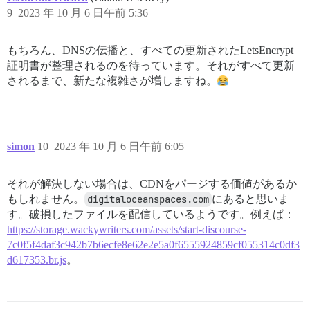
9
2023 年 10 月 6 日午前 5:36
もちろん、DNSの伝播と、すべての更新されたLetsEncrypt
証明書が整理されるのを待っています。それがすべて更新
されるまで、新たな複雑さが増しますね。
simon
10
2023 年 10 月 6 日午前 6:05
それが解決しない場合は、CDNをパージする価値があるか
もしれません。
digitaloceanspaces.com
にあると思いま
す。破損したファイルを配信しているようです。例えば：
https://storage.wackywriters.com/assets/start-discourse-
7c0f5f4daf3c942b7b6ecfe8e62e2e5a0f6555924859cf055314c0df3
d617353.br.js
。