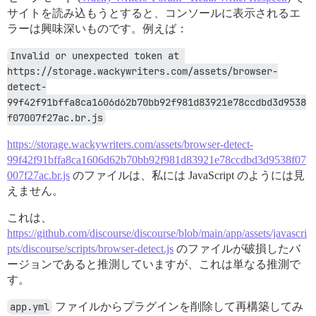
サイトを読み込もうとすると、コンソールに表示されるエ
ラーは興味深いものです。例えば：
Invalid or unexpected token at 
https://storage.wackywriters.com/assets/browser-
detect-
99f42f91bffa8ca1606d62b70bb92f981d83921e78ccdbd3d9538
f07007f27ac.br.js
https://storage.wackywriters.com/assets/browser-detect-
99f42f91bffa8ca1606d62b70bb92f981d83921e78ccdbd3d9538f07
007f27ac.br.js
のファイルは、私には JavaScript のようには見
えません。
これは、
https://github.com/discourse/discourse/blob/main/app/assets/javascri
pts/discourse/scripts/browser-detect.js
のファイルが破損したバ
ージョンであると推測していますが、これは単なる推測で
す。
app.yml
ファイルからプラグインを削除して再構築してみ