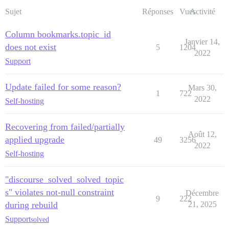
Sujet
Réponses
Vues
Activité
Column bookmarks.topic_id
Janvier 14,
does not exist
5
1204
2022
Support
Update failed for some reason?
Mars 30,
1
722
2022
Self-hosting
Recovering from failed/partially
Août 12,
applied upgrade
49
3256
2022
Self-hosting
"discourse_solved_solved_topic
s" violates not-null constraint
Décembre
9
222
during rebuild
21, 2025
Support
solved