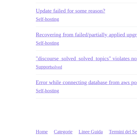
Update failed for some reason?
Self-hosting
Recovering from failed/partially applied upg
Self-hosting
"discourse_solved_solved_topics" violates not
Support
solved
Error while connecting database from aws po
Self-hosting
Home
Categorie
Linee Guida
Termini del Se