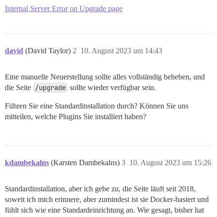
actionpack (7.0.5.1) lib/action_dispatch/routing/rout
Internal Server Error on Upgrade page
actionpack (7.0.5.1) lib/action_dispatch/routing/mapp
actionpack (7.0.5.1) lib/action_dispatch/routing/mapp
actionpack (7.0.5.1) lib/action_dispatch/journey/rout
actionpack (7.0.5.1) lib/action_dispatch/journey/route
actionpack (7.0.5.1) lib/action_dispatch/journey/rout
david
(David Taylor)
2
10. August 2023 um 14:43
actionpack (7.0.5.1) lib/action_dispatch/routing/rout
railties (7.0.5.1) lib/rails/engine.rb:530:in `call'

railties (7.0.5.1) lib/rails/railtie.rb:226:in `public
Eine manuelle Neuerstellung sollte alles vollständig beheben, und
railties (7.0.5.1) lib/rails/railtie.rb:226:in `method
die Seite
/upgrade
sollte wieder verfügbar sein.
actionpack (7.0.5.1) lib/action_dispatch/routing/mapp
actionpack (7.0.5.1) lib/action_dispatch/routing/mapp
Führen Sie eine Standardinstallation durch? Können Sie uns
actionpack (7.0.5.1) lib/action_dispatch/journey/rout
actionpack (7.0.5.1) lib/action_dispatch/journey/route
mitteilen, welche Plugins Sie installiert haben?
actionpack (7.0.5.1) lib/action_dispatch/journey/rout
actionpack (7.0.5.1) lib/action_dispatch/routing/rout
lib/middleware/omniauth_bypass_middleware.rb:74:in `ca
rack (2.2.8) lib/rack/tempfile_reaper.rb:15:in `call'

rack (2.2.8) lib/rack/conditional_get.rb:27:in `call'

kdambekalns
(Karsten Dambekalns)
3
10. August 2023 um 15:26
rack (2.2.8) lib/rack/head.rb:12:in `call'

actionpack (7.0.5.1) lib/action_dispatch/http/permiss
lib/content_security_policy/middleware.rb:12:in `call'
Standardinstallation, aber ich gebe zu, die Seite läuft seit 2018,
lib/middleware/anonymous_cache.rb:389:in `call'

soweit ich mich erinnere, aber zumindest ist sie Docker-basiert und
lib/middleware/gtm_script_nonce_injector.rb:10:in `cal
fühlt sich wie eine Standardeinrichtung an. Wie gesagt, bisher hat
rack (2.2.8) lib/rack/session/abstract/id.rb:266:in `c