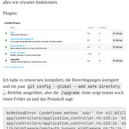
rack (2.2.8) lib/rack/session/abstract/id.rb:260:in `c
alles wie erwartet funktioniert.
actionpack (7.0.5.1) lib/action_dispatch/middleware/c
actionpack (7.0.5.1) lib/action_dispatch/middleware/c
Plugins:
activesupport (7.0.5.1) lib/active_support/callbacks.
actionpack (7.0.5.1) lib/action_dispatch/middleware/c
actionpack (7.0.5.1) lib/action_dispatch/middleware/d
actionpack (7.0.5.1) lib/action_dispatch/middleware/s
logster (2.12.2) lib/logster/middleware/reporter.rb:43
railties (7.0.5.1) lib/rails/rack/logger.rb:40:in `cal
railties (7.0.5.1) lib/rails/rack/logger.rb:27:in `cal
config/initializers/100-quiet_logger.rb:20:in `call'

config/initializers/100-silence_logger.rb:29:in `call'
actionpack (7.0.5.1) lib/action_dispatch/middleware/r
actionpack (7.0.5.1) lib/action_dispatch/middleware/r
lib/middleware/enforce_hostname.rb:24:in `call'

rack (2.2.8) lib/rack/method_override.rb:24:in `call'

Ich habe es erneut neu kompiliert, die Berechtigungen korrigiert
actionpack (7.0.5.1) lib/action_dispatch/middleware/e
und ein paar
git config --global --add safe.directory 
rack (2.2.8) lib/rack/sendfile.rb:110:in `call'

…
-Befehle ausgeführt, aber die
/upgrade
-Seite zeigt immer noch
actionpack (7.0.5.1) lib/action_dispatch/middleware/h
einen Fehler an und das Protokoll sagt:
rack-mini-profiler (3.1.0) lib/mini_profiler.rb:260:in
message_bus (4.3.7) lib/message_bus/rack/middleware.rb
lib/middleware/request_tracker.rb:228:in `call'

NoMethodError (undefined method `sub!' for nil:NilClas
railties (7.0.5.1) lib/rails/engine.rb:530:in `call'

app/controllers/application_controller.rb:420:in `blo
railties (7.0.5.1) lib/rails/railtie.rb:226:in `public
app/controllers/application_controller.rb:420:in `with
railties (7.0.5.1) lib/rails/railtie.rb:226:in `method
lib/middleware/omniauth_bypass_middleware.rb:74:in `ca