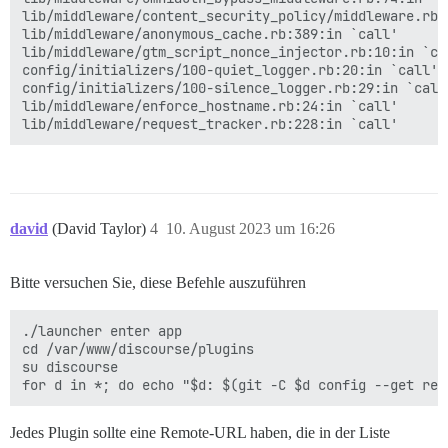
rack (2.2.8) lib/rack/urlmap.rb:74:in `block in call'

lib/middleware/content_security_policy/middleware.rb:1
rack (2.2.8) lib/rack/urlmap.rb:58:in `each'

lib/middleware/anonymous_cache.rb:389:in `call'

rack (2.2.8) lib/rack/urlmap.rb:58:in `call'

lib/middleware/gtm_script_nonce_injector.rb:10:in `cal
unicorn (6.1.0) lib/unicorn/http_server.rb:634:in `pro
config/initializers/100-quiet_logger.rb:20:in `call'

unicorn (6.1.0) lib/unicorn/http_server.rb:739:in `wor
config/initializers/100-silence_logger.rb:29:in `call'
unicorn (6.1.0) lib/unicorn/http_server.rb:547:in `sp
lib/middleware/enforce_hostname.rb:24:in `call'

unicorn (6.1.0) lib/unicorn/http_server.rb:143:in `sta
unicorn (6.1.0) bin/unicorn:128:in `<top (required)>'

vendor/bundle/ruby/3.2.0/bin/unicorn:25:in `load'

david
(David Taylor)
4
10. August 2023 um 16:26
Bitte versuchen Sie, diese Befehle auszuführen
./launcher enter app

cd /var/www/discourse/plugins

su discourse

Jedes Plugin sollte eine Remote-URL haben, die in der Liste