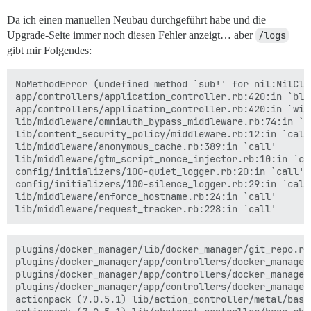
Da ich einen manuellen Neubau durchgeführt habe und die
Upgrade-Seite immer noch diesen Fehler anzeigt… aber
/logs
gibt mir Folgendes:
NoMethodError (undefined method `sub!' for nil:NilClas
app/controllers/application_controller.rb:420:in `blo
app/controllers/application_controller.rb:420:in `with
lib/middleware/omniauth_bypass_middleware.rb:74:in `ca
lib/content_security_policy/middleware.rb:12:in `call'
lib/middleware/anonymous_cache.rb:389:in `call'

lib/middleware/gtm_script_nonce_injector.rb:10:in `cal
config/initializers/100-quiet_logger.rb:20:in `call'

config/initializers/100-silence_logger.rb:29:in `call'
lib/middleware/enforce_hostname.rb:24:in `call'

plugins/docker_manager/lib/docker_manager/git_repo.rb:
plugins/docker_manager/app/controllers/docker_manager
plugins/docker_manager/app/controllers/docker_manager
plugins/docker_manager/app/controllers/docker_manager
actionpack (7.0.5.1) lib/action_controller/metal/basi