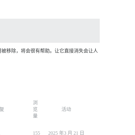
用被移除，将会很有帮助。让它直接消失会让人
浏
复
览
活动
量
1
155
2025 年3 月 21 日