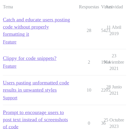
Tema
Respuestas
Vistas
Actividad
Catch and educate users posting
code without properly
11 Abril
28
5423
formatting it
2019
Feature
23
Clippy for code snippets?
2
1964
Noviembre
Feature
2021
Users pasting unformatted code
28 Junio
results in unwanted styles
10
2205
2021
Support
Prompt to encourage users to
post text instead of screenshots
25 Octubre
0
36
of code
2023