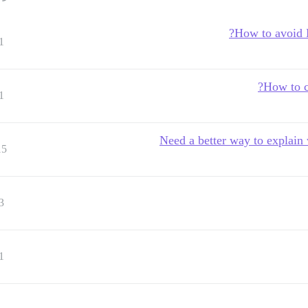
How to avoid 
1
How to c
1
Need a better way to explain
15
3
1