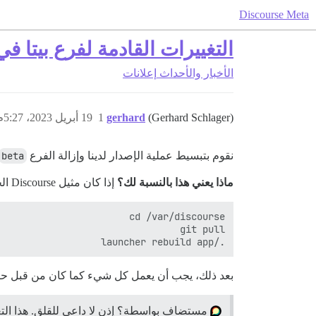
Discourse Meta
التغييرات القادمة لفرع بيتا في iscourse
الأخبار والأحداث
إعلانات
(Gerhard Schlager)
gerhard
1
19 أبريل 2023، 5:27م
نقوم بتبسيط عملية الإصدار لدينا وإزالة الفرع
beta
ماذا يعني هذا بالنسبة لك؟
إذا كان مثيل Discourse الخاص بك يتتبع حاليًا الفرع
./launcher rebuild app

بعد ذلك، يجب أن يعمل كل شيء كما كان من قبل حيث
مستضاف بواسطة؟ إذن لا داعي للقلق. هذا التغ