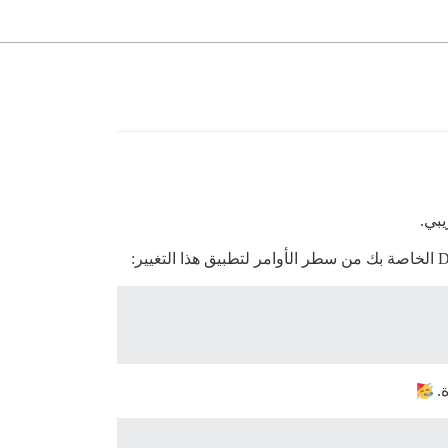
يبي.
ة.