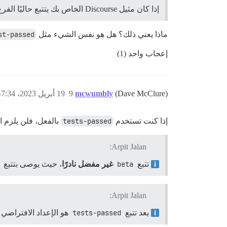
إذا كان مثيل Discourse الخاص بك يتتبع حاليًا الفرع
ماذا يعني ذلك؟ هل هو نفس الشيء مثل
st-passed
إعجاب واحد (1)
(Dave McClure)
mcwumbly
9
19 أبريل 2023، 7:34م
إذا كنت تستخدم
tests-passed
بالفعل، فلن يلزم ا
Arpit Jalan:
تتبع
beta
غير مفضل نادرًا
، حيث يوصى بتتبع
Arpit Jalan:
يعد تتبع
tests-passed
هو الإعداد الافتراضي