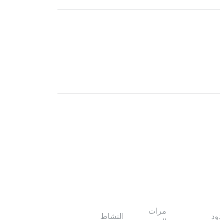
مرات
ود
النشاط