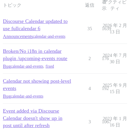
表
アクティビ
トピック
返信
示
ティ
Discourse Calendar updated to
2026 年 2 月
use fullcalendar 6
35
1639
13 日
Announcements
calendar-and-events
Broken/No i18n in calendar
2024 年 7 月
plugin /upcoming-events route
2
176
30 日
Bug
calendar-and-events
,
fixed
Calendar not showing post-level
2025 年 9 月
events
4
192
15 日
Bug
calendar-and-events
Event added via Discourse
Calendar doesn't show up in
2023 年 1 月
3
1067
post until after refresh
16 日