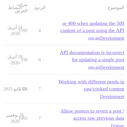
مرات
الموضوع
الردود
النشاط
العرض
500 or 400 when updating the
24 أبريل
content of a post using the API
1592
4
2019
Development
rest-api
API documentation is incorrect
18 أبريل
for updating a single post
350
0
2020
Development
rest-api
Working with different needs in
raw/cooked content
7
15 مايو 2025
5326
Development
Allow posters to revert a post /
26 نوفمبر
access raw previous data
1063
7
2020
Feature