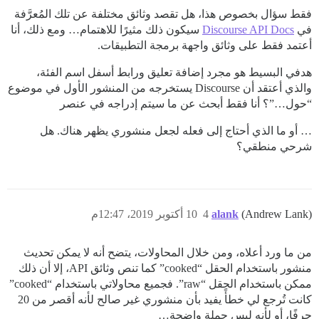
فقط سؤال بخصوص هذا، هل تقصد وثائق مختلفة عن تلك المُعرَّفة
في
Discourse API Docs
سيكون ذلك مثيرًا للاهتمام… ومع ذلك، أنا
أعتمد فقط على وثائق واجهة برمجة التطبيقات.
هدفي البسيط هو مجرد إضافة تعليق ورابط أسفل اسم الفئة،
والذي أعتقد أن Discourse يستخرجه من المنشور الأول في موضوع
“حول…”؟ أنا فقط أبحث عن ما سيتم إدراجه في عنصر
… أو ما الذي أحتاج إلى فعله لجعل منشوري يظهر هناك. هل
شرحي منطقي؟
(Andrew Lank)
alank
4
10 أكتوبر 2019، 12:47م
من ما ورد أعلاه، ومن خلال المحاولات، يتضح أنه لا يمكن تحديث
منشور باستخدام الحقل “cooked” كما تنص وثائق API، إلا أن ذلك
ممكن باستخدام الحقل “raw”. فجميع محاولاتي باستخدام “cooked”
كانت تُرجع لي خطأً يفيد بأن منشوري غير صالح لأنه أقصر من 20
حرفًا، أو لأنه ليس جملة واضحة…