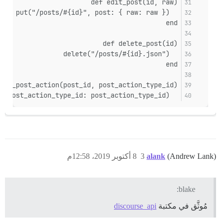
def edit_post(id, raw)
  put("/posts/#{id}", post: { raw: raw })
end
def delete_post(id)
  delete("/posts/#{id}.json")
end
roy_post_action(post_id, post_action_type_id)
  delete("/post_actions/#{post_id}.json", post_action_type_id: post_action_type_id)
(Andrew Lank)
alank
3
8 أكتوبر 2019، 12:58م
blake:
مُوثَّق في مكتبة
discourse_api