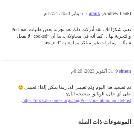
(Andrew Lank)
alank
7
6 يناير 2020، 12:54م
نعم، شكرًا لك، لقد أدركت ذلك بعد تجربة بعض طلبات Postman
والتجربة بها… كما أنه في محاولاتي، بدا أن “cooked” لا يفعل
شيئًا… وما زلت غير متأكد مما يعنيه “raw_old”.
simon
9
31 أكتوبر 2023، 8:29م
تم تصعيد هذا اليوم وتم تعييني له. ربما يمكن إلغاء تعييني
على أي حال، الوثائق صحيحة الآن:
.
https://docs.discourse.org/#tag/Posts/operation/updatePost
الموضوعات ذات الصلة