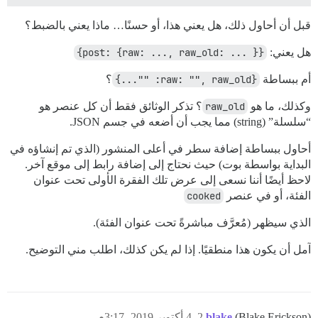
قبل أن أحاول ذلك، هل يعني هذا، أو حسنًا… ماذا يعني بالضبط؟
هل يعني:
{post: {raw: ..., raw_old: ... }}
أم ببساطة
{raw: "", raw_old: ""...}
؟
وكذلك، ما هو
raw_old
؟ تذكر الوثائق فقط أن كل عنصر هو
“سلسلة” (string) مما يجب أن أضعه في جسم JSON.
أحاول ببساطة إضافة سطر في أعلى المنشور (الذي تم إنشاؤه في
البداية بواسطة بوت) حيث نحتاج إلى إضافة رابط إلى موقع آخر.
لاحظ أيضًا أننا نسعى إلى عرض تلك الفقرة الأولى تحت عنوان
الفئة، أو في عنصر
cooked
الذي سيظهر (مُعرَّف مباشرةً تحت عنوان الفئة).
آمل أن يكون هذا منطقيًا. إذا لم يكن كذلك، اطلب مني التوضيح.
(Blake Erickson)
blake
2
4 أكتوبر 2019، 3:17م