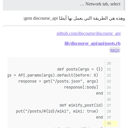
Network tab, select …
وهذه هي الطريقة التي يعمل بها أيضًا gem discourse_api:
github.com/discourse/discourse_api
lib/discourse_api/api/posts.rb
main
def posts(args = {})
  args = API.params(args).default(before: 0)
  response = get("/posts.json", args)
  response[:body]
end
def wikify_post(id)
  put("/posts/#{id}/wiki", wiki: true)
end