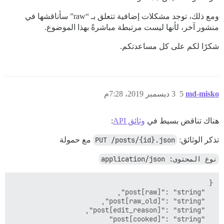
ومع ذلك، توجد مشكلات إضافية تتعلق بـ “raw” سأناقشها في
منشور آخر، لأنها ليست مرتبطة مباشرةً بهذا الموضوع.
شكرًا لكم على كل مساعدتكم.
md-misko
5
3 ديسمبر 2019، 7:28م
هناك تناقض بسيط في
وثائق API
:
تذكر الوثائق:
PUT /posts/{id}.json
مع حمولة
نوع المحتوى: application/json