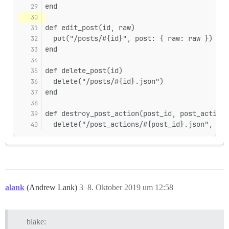
end
def edit_post(id, raw)
  put("/posts/#{id}", post: { raw: raw })
end
def delete_post(id)
  delete("/posts/#{id}.json")
end
def destroy_post_action(post_id, post_action_
  delete("/post_actions/#{post_id}.json", pos
alank
(Andrew Lank)
3
8. Oktober 2019 um 12:58
blake: