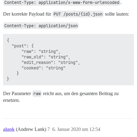
Content-Type: application/x-www-form-urlencoded
.
Der korrekte Payload für
PUT /posts/{id}.json
sollte lauten:
Content-Type: application/json
{

  "post": {

      "raw": "string",

      "raw_old": "string",

      "edit_reason": "string",

      "cooked": "string"

    }

Der Parameter
raw
reicht aus, um den gesamten Beitrag zu
ersetzen.
alank
(Andrew Lank)
7
6. Januar 2020 um 12:54