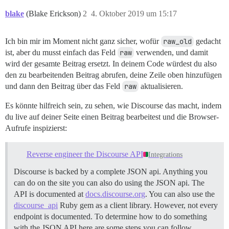
blake
(Blake Erickson)
2
4. Oktober 2019 um 15:17
Ich bin mir im Moment nicht ganz sicher, wofür
raw_old
gedacht
ist, aber du musst einfach das Feld
raw
verwenden, und damit
wird der gesamte Beitrag ersetzt. In deinem Code würdest du also
den zu bearbeitenden Beitrag abrufen, deine Zeile oben hinzufügen
und dann den Beitrag über das Feld
raw
aktualisieren.
Es könnte hilfreich sein, zu sehen, wie Discourse das macht, indem
du live auf deiner Seite einen Beitrag bearbeitest und die Browser-
Aufrufe inspizierst:
Reverse engineer the Discourse API
Integrations
Discourse is backed by a complete JSON api. Anything you
can do on the site you can also do using the JSON api. The
API is documented at
docs.discourse.org
. You can also use the
discourse_api
Ruby gem as a client library. However, not every
endpoint is documented. To determine how to do something
with the JSON API here are some steps you can follow.