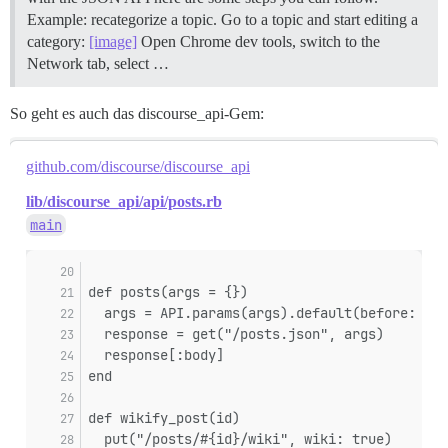
Example: recategorize a topic. Go to a topic and start editing a
category:
[image]
Open Chrome dev tools, switch to the
Network tab, select …
So geht es auch das discourse_api-Gem:
github.com/discourse/discourse_api
lib/discourse_api/api/posts.rb
main
def posts(args = {})
  args = API.params(args).default(before: 0)
  response = get("/posts.json", args)
  response[:body]
end
def wikify_post(id)
  put("/posts/#{id}/wiki", wiki: true)