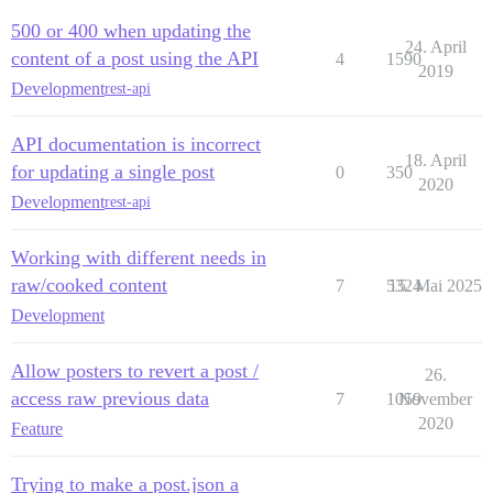
500 or 400 when updating the
24. April
content of a post using the API
4
1590
2019
Development
rest-api
API documentation is incorrect
18. April
for updating a single post
0
350
2020
Development
rest-api
Working with different needs in
raw/cooked content
7
5324
15. Mai 2025
Development
Allow posters to revert a post /
26.
access raw previous data
7
1059
November
2020
Feature
Trying to make a post.json a