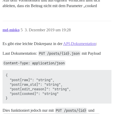
Aus dem Vorstehenden und aus eigenen Versuchen lässt sich
ableiten, dass ein Beitrag nicht mit dem Parameter „cooked
md-misko
5
3. Dezember 2019 um 19:28
Es gibt eine leichte Diskrepanz in der
API-Dokumentation
:
Laut Dokumentation:
PUT /posts/{id}.json
mit Payload
Content-Type: application/json
{

  "post[raw]": "string",

  "post[raw_old]": "string",

  "post[edit_reason]": "string",

  "post[cooked]": "string"

Dies funktioniert jedoch nur mit
PUT /posts/{id}
und