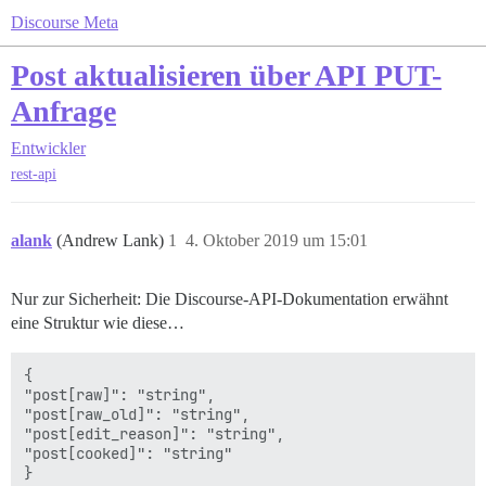
Discourse Meta
Post aktualisieren über API PUT-
Anfrage
Entwickler
rest-api
alank
(Andrew Lank)
1
4. Oktober 2019 um 15:01
Nur zur Sicherheit: Die Discourse-API-Dokumentation erwähnt
eine Struktur wie diese…
{

"post[raw]": "string",

"post[raw_old]": "string",

"post[edit_reason]": "string",

"post[cooked]": "string"
