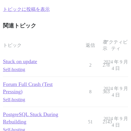
トピックに投稿を表示
関連トピック
表
アクティビ
トピック
返信
示
ティ
Stuck on update
2024 年 9 月
2
278
4 日
Self-hosting
Forum Full Crash (Test
2024 年 9 月
Pressing)
8
363
4 日
Self-hosting
PostgreSQL Stuck During
2024 年 9 月
Rebuilding
51
2143
4 日
Self-hosting