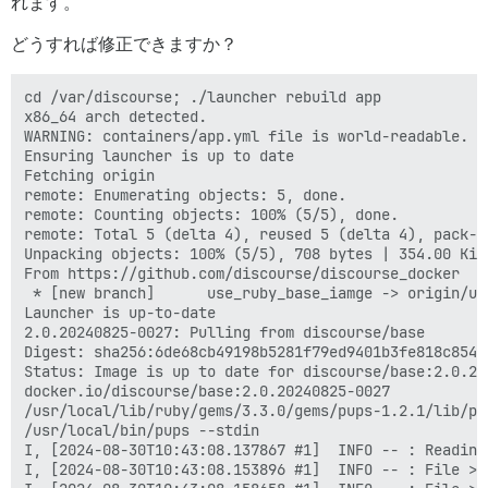
れます。
どうすれば修正できますか？
cd /var/discourse; ./launcher rebuild app

x86_64 arch detected.

WARNING: containers/app.yml file is world-readable. Y
Ensuring launcher is up to date

Fetching origin

remote: Enumerating objects: 5, done.

remote: Counting objects: 100% (5/5), done.

remote: Total 5 (delta 4), reused 5 (delta 4), pack-re
Unpacking objects: 100% (5/5), 708 bytes | 354.00 KiB/
From https://github.com/discourse/discourse_docker

 * [new branch]      use_ruby_base_iamge -> origin/use
Launcher is up-to-date

2.0.20240825-0027: Pulling from discourse/base

Digest: sha256:6de68cb49198b5281f79ed9401b3fe818c854d
Status: Image is up to date for discourse/base:2.0.202
docker.io/discourse/base:2.0.20240825-0027

/usr/local/lib/ruby/gems/3.3.0/gems/pups-1.2.1/lib/pup
/usr/local/bin/pups --stdin

I, [2024-08-30T10:43:08.137867 #1]  INFO -- : Reading 
I, [2024-08-30T10:43:08.153896 #1]  INFO -- : File > 