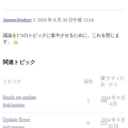
I, [2024-08-30T10:43:08.271543 #1]  INFO -- : > HOME=
I, [2024-08-30T10:43:08.272933 #1]  INFO -- : Termina
2024-08-30 10:43:08.352 UTC [30] LOG:  starting Postg
JammyDodger
3
2024 年 8 月 30 日午後 12:14
2024-08-30 10:43:08.355 UTC [30] LOG:  listening on I
2024-08-30 10:43:08.356 UTC [30] LOG:  listening on I
2024-08-30 10:43:08.358 UTC [30] LOG:  listening on U
議論を1つのトピックに集中させるために、これを閉じま
2024-08-30 10:43:08.368 UTC [31] LOG:  database syste
す。
2024-08-30 10:43:08.515 UTC [31] LOG:  database syste
2024-08-30 10:43:08.519 UTC [31] LOG:  redo starts at 
2024-08-30 10:43:08.519 UTC [31] LOG:  invalid record
2024-08-30 10:43:08.520 UTC [31] LOG:  redo done at 4/
関連トピック
表
アクティビ
トピック
返信
示
ティ
Stuck on update
2024 年 9 月
2
280
4 日
Self-hosting
Update Error
2024 年 8 月
6
252
30 日
Self-hosting