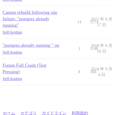
Cannot rebuild following site
failure: "postgres already
2015 年 9 月
14
5174
running"
17 日
Self-hosting
"postgres already running " on
2018 年 6 月
1
1148
18 日
Self-hosting
Forum Full Crash (Test
2024 年 9 月
Pressing)
8
366
4 日
Self-hosting
ホーム
カテゴリ
ガイドライン
利用規約