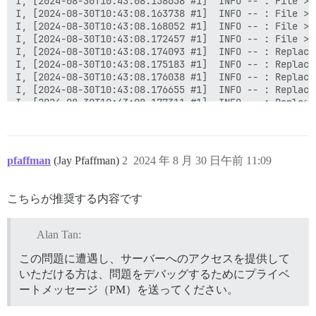
I, [2024-08-30T10:43:08.158658 #1]  INFO -- : File > 
I, [2024-08-30T10:43:08.163738 #1]  INFO -- : File > 
I, [2024-08-30T10:43:08.168052 #1]  INFO -- : File > 
I, [2024-08-30T10:43:08.172457 #1]  INFO -- : File > 
I, [2024-08-30T10:43:08.174093 #1]  INFO -- : Replaci
I, [2024-08-30T10:43:08.175183 #1]  INFO -- : Replaci
I, [2024-08-30T10:43:08.176038 #1]  INFO -- : Replaci
I, [2024-08-30T10:43:08.176655 #1]  INFO -- : Replaci
I, [2024-08-30T10:43:08.177311 #1]  INFO -- : Replaci
I, [2024-08-30T10:43:08.177951 #1]  INFO -- : Replaci
I, [2024-08-30T10:43:08.178500 #1]  INFO -- : Replaci
I, [2024-08-30T10:43:08.179353 #1]  INFO -- : Replaci
I, [2024-08-30T10:43:08.179971 #1]  INFO -- : Replaci
pfaffman
(Jay Pfaffman)
2
2024 年 8 月 30 日午前 11:09
I, [2024-08-30T10:43:08.180883 #1]  INFO -- : Replaci
I, [2024-08-30T10:43:08.181605 #1]  INFO -- : Replaci
I, [2024-08-30T10:43:08.182323 #1]  INFO -- : Replaci
こちらが推奨する内容です
I, [2024-08-30T10:43:08.182939 #1]  INFO -- : > if [ 
  /root/install_postgres &amp;&amp; rm -f /root/instal
elif [ -e /shared/postgres_run/.s.PGSQL.5432 ]; then

Alan Tan:
  socat /dev/null UNIX-CONNECT:/shared/postgres_run/.
fi

この問題に遭遇し、サーバーへのアクセスを提供して
いただける方は、問題をデバッグするためにプライベ
2024/08/30 10:43:08 socat[28] E connect(, AF=1 "/shar
ートメッセージ（PM）を送ってください。
I, [2024-08-30T10:43:08.270928 #1]  INFO -- : Generat
Generation complete.
