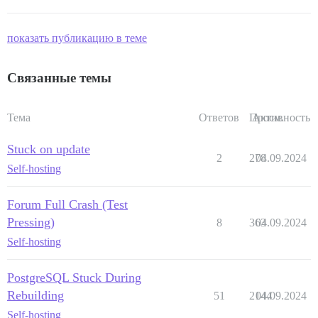
показать публикацию в теме
Связанные темы
Тема
Ответов
Просм.
Активность
Stuck on update
2
278
04.09.2024
Self-hosting
Forum Full Crash (Test
Pressing)
8
363
04.09.2024
Self-hosting
PostgreSQL Stuck During
Rebuilding
51
2144
04.09.2024
Self-hosting