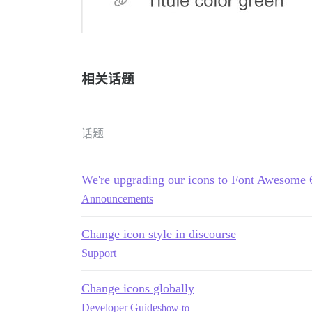
相关话题
话题
We're upgrading our icons to Font Awesome 
Announcements
Change icon style in discourse
Support
Change icons globally
Developer Guides
how-to