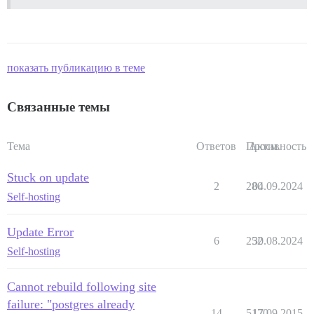
показать публикацию в теме
Связанные темы
Тема
Ответов
Просм.
Активность
Stuck on update
2
280
04.09.2024
Self-hosting
Update Error
6
252
30.08.2024
Self-hosting
Cannot rebuild following site
failure: "postgres already
14
5170
17.09.2015