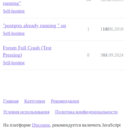
running"
Self-hosting
"postgres already running " on
1
1148
18.06.2018
Self-hosting
Forum Full Crash (Test
Pressing)
8
363
04.09.2024
Self-hosting
Главная
Категории
Рекомендации
Условия использования
Политика конфиденциальности
На платформе
Discourse
, рекомендуется включить JavaScript